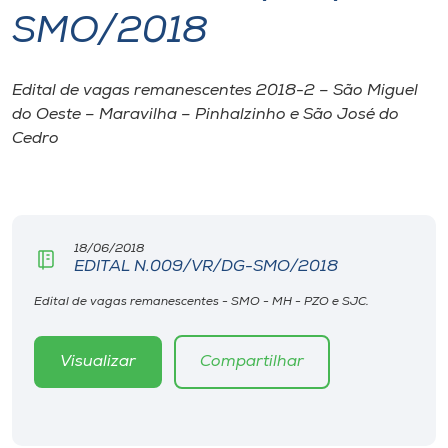
SMO/2018
I.nova
Edital de vagas remanescentes 2018-2 – São Miguel
Diplomados
do Oeste – Maravilha – Pinhalzinho e São José do
Cedro
Cultura
CPA
18/06/2018
EDITAL N.009/VR/DG-SMO/2018
Biblioteca
Edital de vagas remanescentes - SMO - MH - PZO e SJC.
Editora
Visualizar
Compartilhar
Rádio