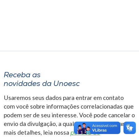
Museu
Unoesc
Store
Selecione
o idioma
Receba as
novidades da Unoesc
A+
Usaremos seus dados para entrar em contato
A-
com você sobre informações correlacionadas que
podem ser de seu interesse. Você pode cancelar o
envio da divulgação, a qualquer momento. Para
mais detalhes, leia nossa
política de