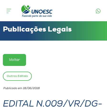
Cursos
Onde estamos
Publicações Legais
Pesquisa
Atendimento ao Estudante
Voltar
Portal de Ensino
Outros Editais
A
Publicado em 18/06/2018
Unoesc
EDITAL N.009/VR/DG-
Internacionalização