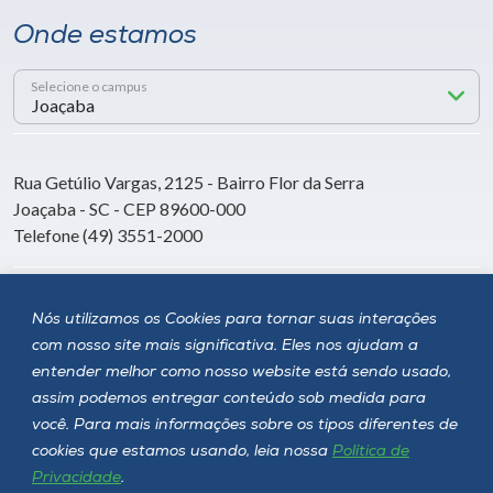
Onde estamos
Selecione o campus
Rua Getúlio Vargas, 2125 - Bairro Flor da Serra
Joaçaba - SC - CEP 89600-000
Telefone (49) 3551-2000
Siga a Unoesc
Nós utilizamos os Cookies para tornar suas interações
com nosso site mais significativa. Eles nos ajudam a
entender melhor como nosso website está sendo usado,
assim podemos entregar conteúdo sob medida para
você. Para mais informações sobre os tipos diferentes de
cookies que estamos usando, leia nossa
Política de
Privacidade
.