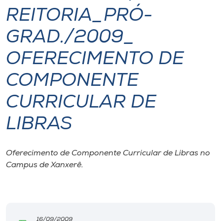
REITORIA_PRÓ-
I.nova
GRAD./2009_
Diplomados
OFERECIMENTO DE
COMPONENTE
Cultura
CURRICULAR DE
CPA
LIBRAS
Biblioteca
Oferecimento de Componente Curricular de Libras no
Campus de Xanxerê.
Editora
Rádio
16/09/2009