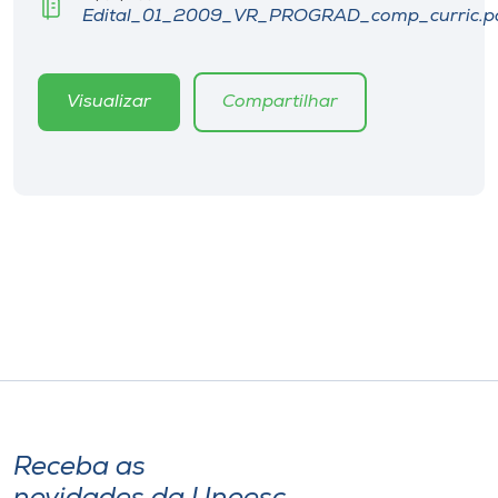
Museu
Edital_01_2009_VR_PROGRAD_comp_curric.p
Unoesc
Visualizar
Compartilhar
Store
Selecione
o idioma
A+
A-
Receba as