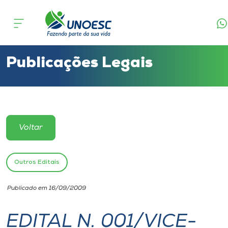
Cursos
Onde estamos
Publicações Legais
Pesquisa
Atendimento ao Estudante
Voltar
Portal de Ensino
Outros Editais
A
Publicado em 16/09/2009
Unoesc
EDITAL N. 001/VICE-
Internacionalização