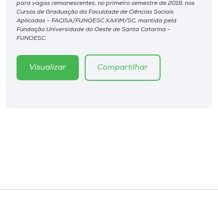
Museu
para vagas remanescentes, no primeiro semestre de 2019, nos
Cursos de Graduação da Faculdade de Ciências Sociais
Aplicadas – FACISA/FUNOESC XAXIM/SC, mantida pela
Fundação Universidade do Oeste de Santa Catarina -
Unoesc
FUNOESC.
Store
Visualizar
Compartilhar
Selecione
o idioma
A+
A-