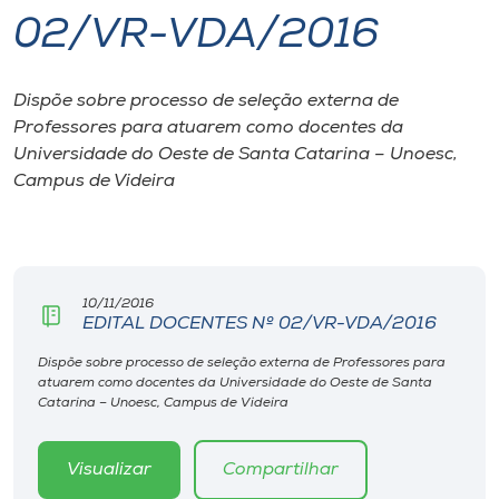
02/VR-VDA/2016
I.nova
Dispõe sobre processo de seleção externa de
Diplomados
Professores para atuarem como docentes da
Universidade do Oeste de Santa Catarina – Unoesc,
Cultura
Campus de Videira
CPA
10/11/2016
Biblioteca
EDITAL DOCENTES Nº 02/VR-VDA/2016
Dispõe sobre processo de seleção externa de Professores para
Editora
atuarem como docentes da Universidade do Oeste de Santa
Catarina – Unoesc, Campus de Videira
Rádio
Visualizar
Compartilhar