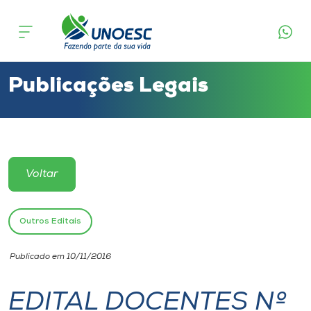
Cursos
Onde estamos
Publicações Legais
Pesquisa
Atendimento ao Estudante
Voltar
Portal de Ensino
Outros Editais
A
Publicado em 10/11/2016
Unoesc
EDITAL DOCENTES Nº
Internacionalização