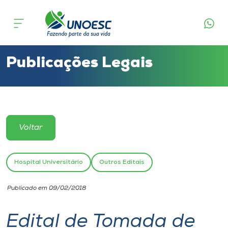
Cursos
Onde estamos
Publicações Legais
Pesquisa
Atendimento ao Estudante
Voltar
Portal de Ensino
Hospital Universitário
Outros Editais
A
Publicado em 09/02/2018
Unoesc
Edital de Tomada de
Internacionalização