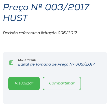
Preço Nº 003/2017
I.nova
HUST
Diplomados
Decisão referente a licitação 005/2017
Cultura
CPA
09/02/2018
Edital de Tomada de Preço Nº 003/2017
Biblioteca
Editora
Visualizar
Compartilhar
Rádio