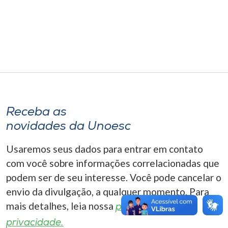
Museu
Unoesc
Store
Selecione
o idioma
Receba as
novidades da Unoesc
Usaremos seus dados para entrar em contato
A+
com você sobre informações correlacionadas que
A-
podem ser de seu interesse. Você pode cancelar o
envio da divulgação, a qualquer momento. Para
mais detalhes, leia nossa
política de
privacidade.