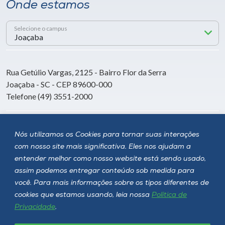
Onde estamos
Selecione o campus
Rua Getúlio Vargas, 2125 - Bairro Flor da Serra
Joaçaba - SC - CEP 89600-000
Telefone (49) 3551-2000
Siga a Unoesc
Nós utilizamos os Cookies para tornar suas interações
com nosso site mais significativa. Eles nos ajudam a
entender melhor como nosso website está sendo usado,
assim podemos entregar conteúdo sob medida para
você. Para mais informações sobre os tipos diferentes de
cookies que estamos usando, leia nossa
Política de
Privacidade
.