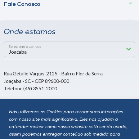
Fale Conosco
Onde estamos
Selecione o campus
Rua Getúlio Vargas, 2125 - Bairro Flor da Serra
Joaçaba - SC - CEP 89600-000
Telefone (49) 3551-2000
Siga a Unoesc
Nós utilizamos os Cookies para tornar suas interações
com nosso site mais significativa. Eles nos ajudam a
entender melhor como nosso website está sendo usado,
assim podemos entregar conteúdo sob medida para