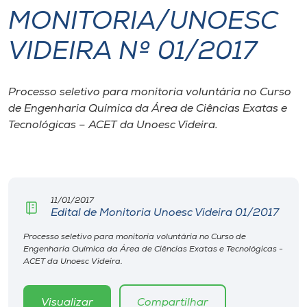
MONITORIA/UNOESC
I.nova
VIDEIRA Nº 01/2017
Diplomados
Processo seletivo para monitoria voluntária no Curso
de Engenharia Química da Área de Ciências Exatas e
Cultura
Tecnológicas – ACET da Unoesc Videira.
CPA
Biblioteca
11/01/2017
Edital de Monitoria Unoesc Videira 01/2017
Editora
Processo seletivo para monitoria voluntária no Curso de
Engenharia Química da Área de Ciências Exatas e Tecnológicas -
ACET da Unoesc Videira.
Rádio
Visualizar
Compartilhar