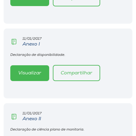
Museu
Unoesc
Store
11/01/2017
Anexo I
Declaração de disponibilidade.
Selecione
o idioma
Visualizar
Compartilhar
A+
A-
11/01/2017
Anexo II
Declaração de ciência plano de monitoria.