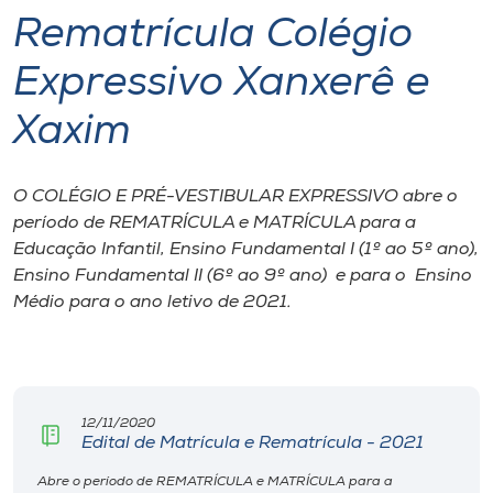
Rematrícula Colégio
I.nova
Expressivo Xanxerê e
Diplomados
Xaxim
Cultura
O COLÉGIO E PRÉ-VESTIBULAR EXPRESSIVO abre o
período de REMATRÍCULA e MATRÍCULA para a
CPA
Educação Infantil, Ensino Fundamental I (1º ao 5º ano),
Ensino Fundamental II (6º ao 9º ano) e para o Ensino
Médio para o ano letivo de 2021.
Biblioteca
Editora
12/11/2020
Rádio
Edital de Matrícula e Rematrícula - 2021
Abre o período de REMATRÍCULA e MATRÍCULA para a