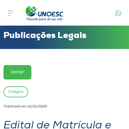
Cursos
Onde estamos
Publicações Legais
Pesquisa
Atendimento ao Estudante
Voltar
Portal de Ensino
Colégios
A
Publicado em 12/11/2020
Unoesc
Edital de Matrícula e
Internacionalização