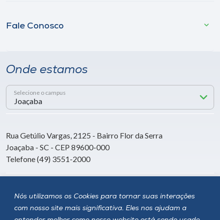
Fale Conosco
Onde estamos
Selecione o campus
Rua Getúlio Vargas, 2125 - Bairro Flor da Serra
Joaçaba - SC - CEP 89600-000
Telefone (49) 3551-2000
Siga a Unoesc
Nós utilizamos os Cookies para tornar suas interações
com nosso site mais significativa. Eles nos ajudam a