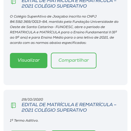
EDITAL DE MATRÍCULA E REMATRÍCULA –
Museu
2021 COLÉGIO SUPERATIVO
O Colégio SuperAtivo de Joaçaba inscrito no CNPJ
Unoesc
84.592.369/0013-64, mantido pela Fundação Universidade do
Store
Oeste de Santa Catarina- FUNOESC, abre o período de
REMATRICULA e MATRÍCULA para o Ensino Fundamental II (6º
ao 9º ano) e para Ensino Médio para o ano letivo de 2021, de
acordo com as normas abaixo especificadas:
Selecione
o idioma
Visualizar
Compartilhar
A+
A-
29/10/2020
EDITAL DE MATRÍCULA E REMATRÍCULA –
2021 COLÉGIO SUPERATIVO
1º Termo Aditivo.