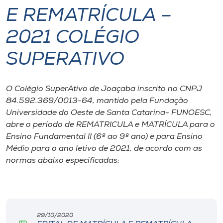
E REMATRÍCULA –
I.nova
2021 COLÉGIO
Diplomados
SUPERATIVO
Cultura
O Colégio SuperAtivo de Joaçaba inscrito no CNPJ
84.592.369/0013-64, mantido pela Fundação
CPA
Universidade do Oeste de Santa Catarina- FUNOESC,
abre o período de REMATRICULA e MATRÍCULA para o
Ensino Fundamental II (6º ao 9º ano) e para Ensino
Biblioteca
Médio para o ano letivo de 2021, de acordo com as
normas abaixo especificadas:
Editora
Rádio
29/10/2020