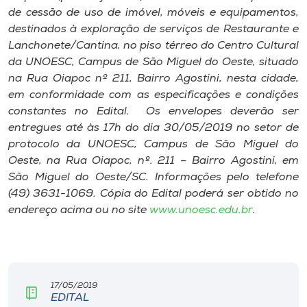
Museu
de cessão de uso de imóvel, móveis e equipamentos,
destinados à exploração de serviços de Restaurante e
Lanchonete/Cantina, no piso térreo do Centro Cultural
Unoesc
da UNOESC,
Campus
de São Miguel do Oeste, situado
Store
na Rua Oiapoc nº 211, Bairro Agostini, nesta cidade,
em conformidade com as especificações e condições
constantes no Edital. Os envelopes deverão ser
entregues até às 17h do dia 30/05/2019 no setor de
Selecione
o idioma
protocolo da UNOESC,
Campus
de São Miguel do
Oeste, na Rua Oiapoc, nº. 211 – Bairro Agostini, em
São Miguel do Oeste/SC. Informações pelo telefone
(49) 3631-1069. Cópia do Edital poderá ser obtido no
A+
endereço acima ou no site
www.unoesc.edu.br
.
A-
17/05/2019
EDITAL