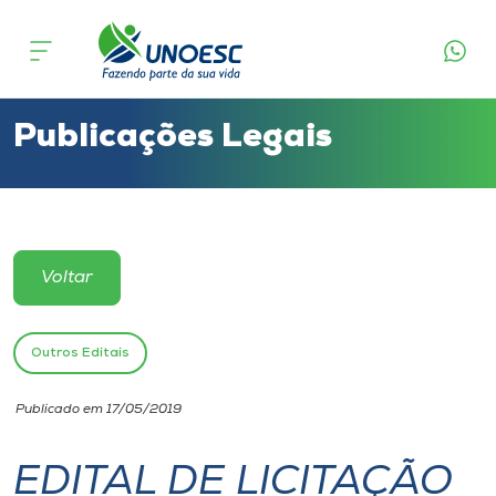
Cursos
Onde estamos
Publicações Legais
Pesquisa
Atendimento ao Estudante
Voltar
Portal de Ensino
Outros Editais
A
Publicado em 17/05/2019
Unoesc
EDITAL DE LICITAÇÃO
Internacionalização