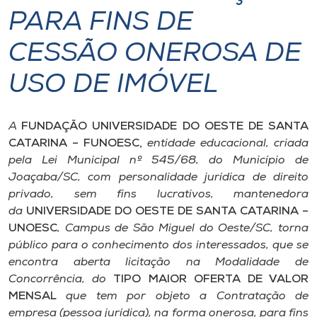
PARA FINS DE
I.nova
CESSÃO ONEROSA DE
Diplomados
USO DE IMÓVEL
Cultura
A
FUNDAÇÃO UNIVERSIDADE DO OESTE DE SANTA
CATARINA – FUNOESC,
entidade educacional, criada
CPA
pela Lei Municipal nº 545/68, do Município de
Joaçaba/SC, com personalidade jurídica de direito
privado, sem fins lucrativos, mantenedora
Biblioteca
da
UNIVERSIDADE DO OESTE DE SANTA CATARINA –
UNOESC
,
Campus
de São Miguel do Oeste/SC, torna
Editora
público para o conhecimento dos interessados, que se
encontra aberta licitação na Modalidade de
Concorrência, do
TIPO MAIOR OFERTA DE VALOR
Rádio
MENSAL
que tem por objeto a Contratação de
empresa (pessoa jurídica), na forma onerosa, para fins