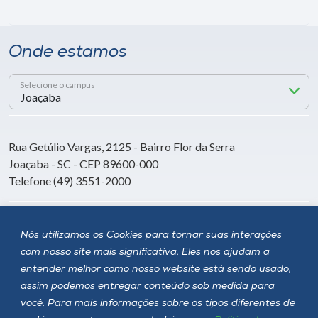
Onde estamos
Selecione o campus
Rua Getúlio Vargas, 2125 - Bairro Flor da Serra
Joaçaba - SC - CEP 89600-000
Telefone (49) 3551-2000
Siga a Unoesc
Nós utilizamos os Cookies para tornar suas interações
com nosso site mais significativa. Eles nos ajudam a
entender melhor como nosso website está sendo usado,
assim podemos entregar conteúdo sob medida para
você. Para mais informações sobre os tipos diferentes de