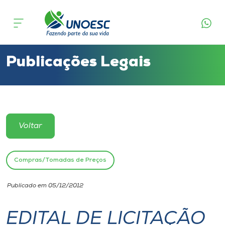
Cursos
Onde estamos
Publicações Legais
Pesquisa
Atendimento ao Estudante
Voltar
Portal de Ensino
Compras/Tomadas de Preços
A
Publicado em 05/12/2012
Unoesc
EDITAL DE LICITAÇÃO
Internacionalização