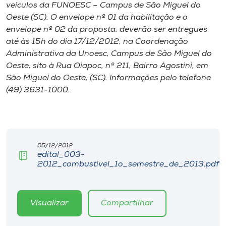
Museu
veículos da FUNOESC – Campus de São Miguel do
Oeste (SC). O envelope nº 01 da habilitação e o
envelope nº 02 da proposta, deverão ser entregues
Unoesc
até às 15h do dia 17/12/2012, na Coordenação
Store
Administrativa da Unoesc, Campus de São Miguel do
Oeste, sito à Rua Oiapoc, nº 211, Bairro Agostini, em
São Miguel do Oeste, (SC). Informações pelo telefone
(49) 3631-1000.
Selecione
o idioma
05/12/2012
A+
edital_003-
A-
2012_combustivel_1o_semestre_de_2013.pdf
Visualizar
Compartilhar