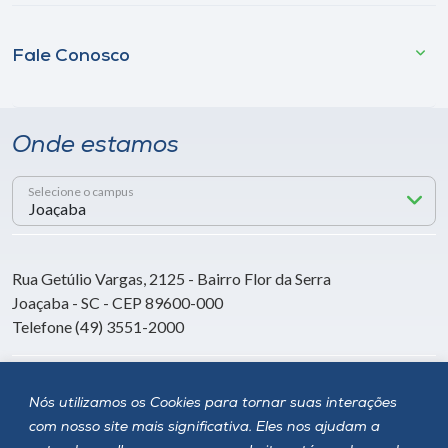
Fale Conosco
Onde estamos
Selecione o campus
Rua Getúlio Vargas, 2125 - Bairro Flor da Serra
Joaçaba - SC - CEP 89600-000
Telefone (49) 3551-2000
Siga a Unoesc
Nós utilizamos os Cookies para tornar suas interações
com nosso site mais significativa. Eles nos ajudam a