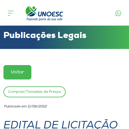
Cursos
Onde estamos
Publicações Legais
Pesquisa
Atendimento ao Estudante
Voltar
Portal de Ensino
Compras/Tomadas de Preços
A
Publicado em 11/06/2012
Unoesc
EDITAL DE LICITAÇÃO
Internacionalização