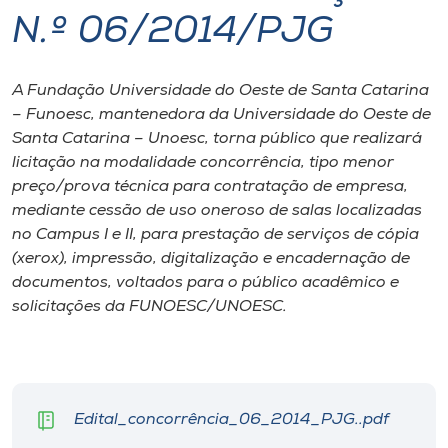
N.º 06/2014/PJG
I.nova
A Fundação Universidade do Oeste de Santa Catarina
Diplomados
– Funoesc, mantenedora da Universidade do Oeste de
Santa Catarina – Unoesc, torna público que realizará
Cultura
licitação na modalidade concorrência, tipo menor
preço/prova técnica para contratação de empresa,
mediante cessão de uso oneroso de salas localizadas
CPA
no Campus I e II, para prestação de serviços de cópia
(xerox), impressão, digitalização e encadernação de
Biblioteca
documentos, voltados para o público acadêmico e
solicitações da FUNOESC/UNOESC.
Editora
Rádio
Edital_concorrência_06_2014_PJG..pdf