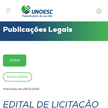
Cursos
Onde estamos
Publicações Legais
Pesquisa
Atendimento ao Estudante
Voltar
Portal de Ensino
Outros Editais
A
Publicado em 26/11/2014
Unoesc
EDITAL DE LICITAÇÃO
Internacionalização