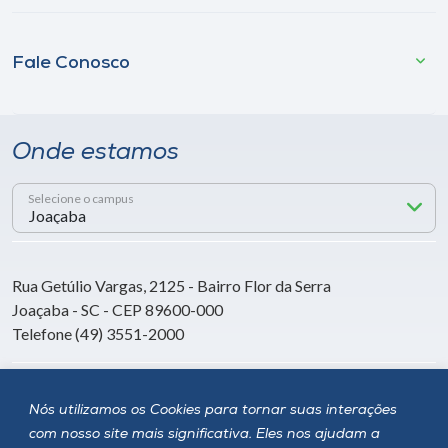
Fale Conosco
Onde estamos
Selecione o campus
Rua Getúlio Vargas, 2125 - Bairro Flor da Serra
Joaçaba - SC - CEP 89600-000
Telefone (49) 3551-2000
Siga a Unoesc
Nós utilizamos os Cookies para tornar suas interações
com nosso site mais significativa. Eles nos ajudam a