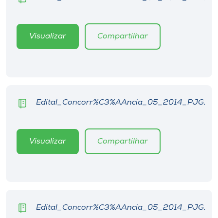
Museu
Unoesc
Visualizar
Compartilhar
Store
Selecione
o idioma
Edital_Concorr%C3%AAncia_05_2014_PJG.
Visualizar
Compartilhar
A+
A-
Edital_Concorr%C3%AAncia_05_2014_PJG.