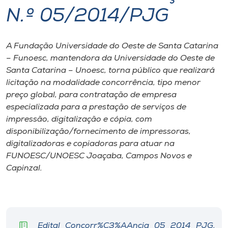
N.º 05/2014/PJG
I.nova
A Fundação Universidade do Oeste de Santa Catarina
Diplomados
– Funoesc, mantendora da Universidade do Oeste de
Santa Catarina – Unoesc, torna público que realizará
Cultura
licitação na modalidade concorrência, tipo menor
preço global, para contratação de empresa
especializada para a prestação de serviços de
CPA
impressão, digitalização e cópia, com
disponibilização/fornecimento de impressoras,
Biblioteca
digitalizadoras e copiadoras para atuar na
FUNOESC/UNOESC Joaçaba, Campos Novos e
Capinzal.
Editora
Rádio
Edital_Concorr%C3%AAncia_05_2014_PJG.