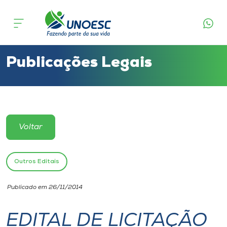
Cursos
Onde estamos
Publicações Legais
Pesquisa
Atendimento ao Estudante
Voltar
Portal de Ensino
Outros Editais
A
Publicado em 26/11/2014
Unoesc
EDITAL DE LICITAÇÃO
Internacionalização