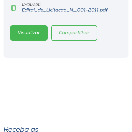
Museu
12/01/2011
Edital_de_Licitacao_N._001-2011.pdf
Unoesc
Store
Visualizar
Compartilhar
Selecione
o idioma
A+
A-
Receba as