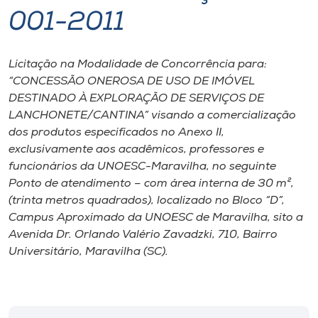
001-2011
I.nova
Licitação na Modalidade de Concorrência para:
Diplomados
“CONCESSÃO ONEROSA DE USO DE IMÓVEL
DESTINADO À EXPLORAÇÃO DE SERVIÇOS DE
Cultura
LANCHONETE/CANTINA” visando a comercialização
dos produtos especificados no Anexo II,
exclusivamente aos acadêmicos, professores e
CPA
funcionários da UNOESC-Maravilha, no seguinte
Ponto de atendimento – com área interna de 30 m²,
Biblioteca
(trinta metros quadrados), localizado no Bloco “D”,
Campus Aproximado da UNOESC de Maravilha, sito a
Avenida Dr. Orlando Valério Zavadzki, 710, Bairro
Editora
Universitário, Maravilha (SC).
Rádio