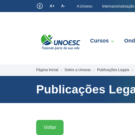
A+
A-
A Unoesc
Internacionalização
Cursos
Ond
Página Inicial
Sobre a Unoesc
Publicações Legais
Publicações Lega
Voltar