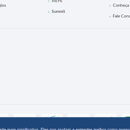
SIEPE
gios
Conheça 
Summit
Fale Con
site mais significativa. Eles nos ajudam a entender melhor como nosso