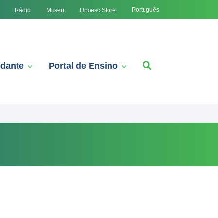
Português
Rádio
Museu
Unoesc Store
udante
Portal de Ensino