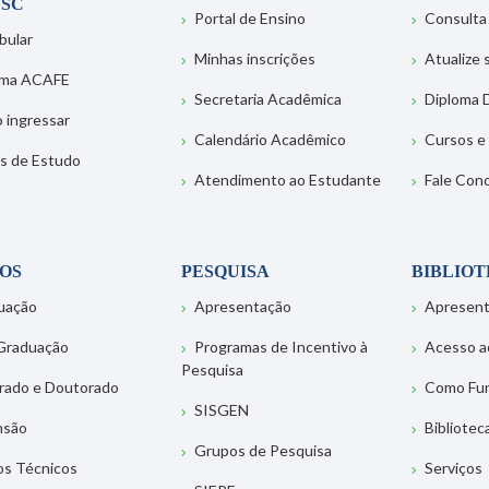
SC
Portal de Ensino
Consulta
bular
Minhas inscrições
Atualize
ema ACAFE
Secretaria Acadêmica
Diploma D
 ingressar
Calendário Acadêmico
Cursos e
s de Estudo
Atendimento ao Estudante
Fale Con
OS
PESQUISA
BIBLIO
uação
Apresentação
Apresen
Graduação
Programas de Incentivo à
Acesso a
Pesquisa
rado e Doutorado
Como Fu
SISGEN
nsão
Bibliotec
Grupos de Pesquisa
os Técnicos
Serviços