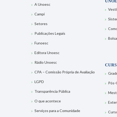
UNOE
A Unoesc
Vesti
Campi
Sist
Setores
Como
Publicações Legais
Bolsa
Funoesc
Editora Unoesc
Rádio Unoesc
CURS
CPA – Comissão Própria de Avaliação
Grad
LGPD
Pós-
Transparência Pública
Mest
O que acontece
Exte
Serviços para a Comunidade
Curs