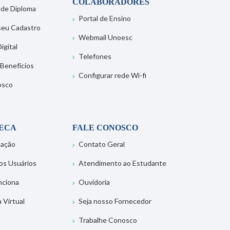
COLABORADORES
 de Diploma
Portal de Ensino
 seu Cadastro
Webmail Unoesc
igital
Telefones
 Benefícios
Configurar rede Wi-fi
osco
TECA
FALE CONOSCO
tação
Contato Geral
os Usuários
Atendimento ao Estudante
nciona
Ouvidoria
a Virtual
Seja nosso Fornecedor
Trabalhe Conosco