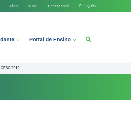
Português
Rádio
Museu
Unoesc Store
udante
Portal de Ensino
NOESC/2010