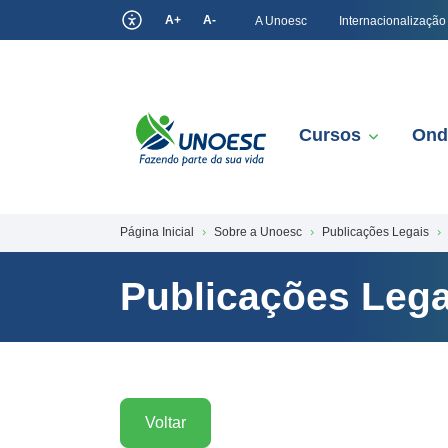
A+
A-
A Unoesc
Internacionalização
Cursos
Ond
Página Inicial
Sobre a Unoesc
Publicações Legais
Publicações Lega
Voltar