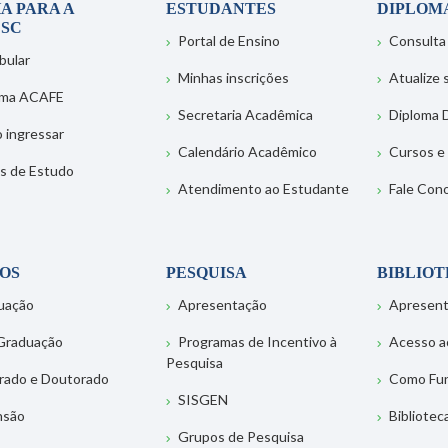
A PARA A
ESTUDANTES
DIPLOM
SC
Portal de Ensino
Consulta
bular
Minhas inscrições
Atualize
ema ACAFE
Secretaria Acadêmica
Diploma D
 ingressar
Calendário Acadêmico
Cursos e
s de Estudo
Atendimento ao Estudante
Fale Con
OS
PESQUISA
BIBLIO
uação
Apresentação
Apresen
Graduação
Programas de Incentivo à
Acesso a
Pesquisa
rado e Doutorado
Como Fu
SISGEN
nsão
Bibliotec
Grupos de Pesquisa