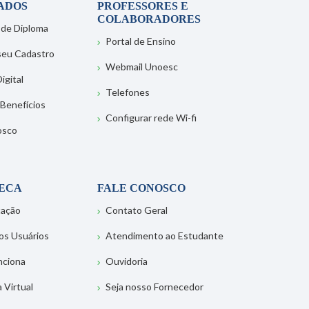
ADOS
PROFESSORES E
COLABORADORES
 de Diploma
Portal de Ensino
 seu Cadastro
Webmail Unoesc
igital
Telefones
 Benefícios
Configurar rede Wi-fi
osco
TECA
FALE CONOSCO
tação
Contato Geral
os Usuários
Atendimento ao Estudante
nciona
Ouvidoria
a Virtual
Seja nosso Fornecedor