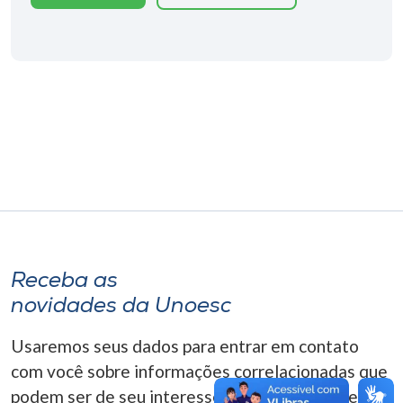
Museu
Unoesc
Store
Selecione
o idioma
A+
Receba as
A-
novidades da Unoesc
Usaremos seus dados para entrar em contato
com você sobre informações correlacionadas que
podem ser de seu interesse. Você pode cancelar o