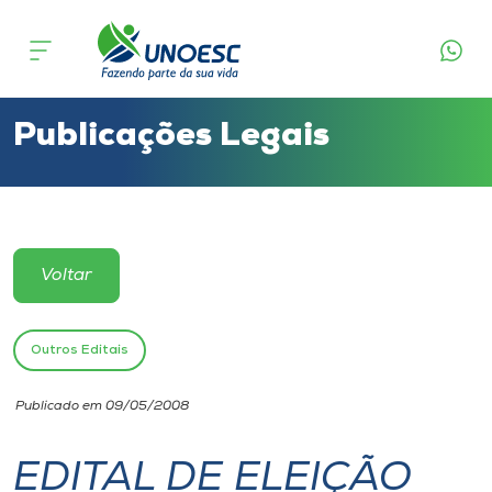
Cursos
Onde estamos
Publicações Legais
Pesquisa
Atendimento ao Estudante
Voltar
Portal de Ensino
Outros Editais
A
Publicado em 09/05/2008
Unoesc
EDITAL DE ELEIÇÃO
Internacionalização