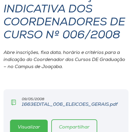
INDICATIVA DOS
I.nova
COORDENADORES DE
Diplomados
CURSO Nº 006/2008
Cultura
Abre inscrições, fixa data, horário e critérios para a
indicação do Coordenador dos Cursos DE Graduação
CPA
– no Campus de Joaçaba.
Biblioteca
Editora
09/05/2008
1663EDITAL_006_ELEICOES_GERAIS.pdf
Rádio
Visualizar
Compartilhar