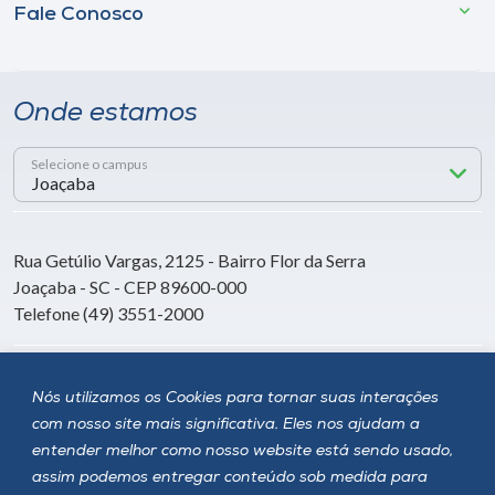
Fale Conosco
Onde estamos
Selecione o campus
Rua Getúlio Vargas, 2125 - Bairro Flor da Serra
Joaçaba - SC - CEP 89600-000
Telefone (49) 3551-2000
Siga a Unoesc
Nós utilizamos os Cookies para tornar suas interações
com nosso site mais significativa. Eles nos ajudam a
entender melhor como nosso website está sendo usado,
assim podemos entregar conteúdo sob medida para