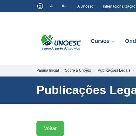
A+
A-
A Unoesc
Internacionalização
Cursos
Ond
Página Inicial
Sobre a Unoesc
Publicações Legais
Publicações Lega
Voltar