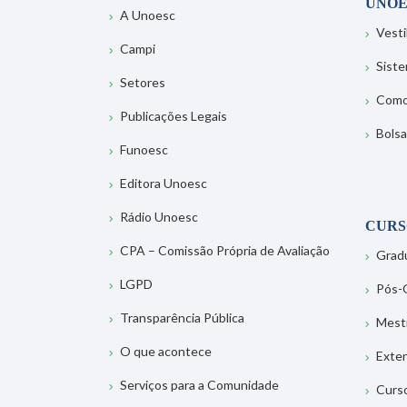
UNOE
A Unoesc
Vesti
Campi
Sist
Setores
Como
Publicações Legais
Bolsa
Funoesc
Editora Unoesc
Rádio Unoesc
CURS
CPA – Comissão Própria de Avaliação
Grad
LGPD
Pós-
Transparência Pública
Mest
O que acontece
Exte
Serviços para a Comunidade
Curs