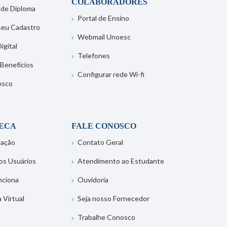
COLABORADORES
 de Diploma
Portal de Ensino
 seu Cadastro
Webmail Unoesc
igital
Telefones
 Benefícios
Configurar rede Wi-fi
osco
TECA
FALE CONOSCO
tação
Contato Geral
os Usuários
Atendimento ao Estudante
nciona
Ouvidoria
a Virtual
Seja nosso Fornecedor
Trabalhe Conosco