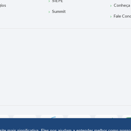
SIEPE
gios
Conheça 
Summit
Fale Con
site mais significativa. Eles nos ajudam a entender melhor como nosso