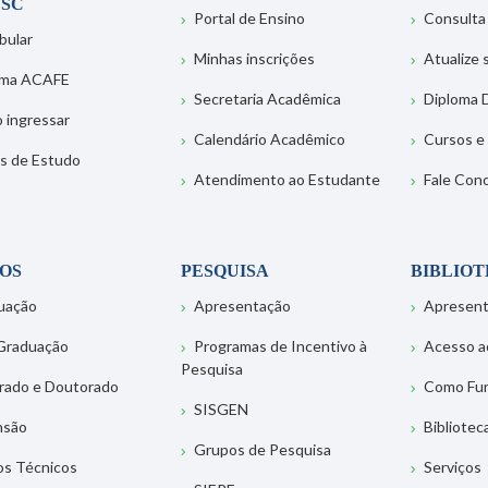
SC
Portal de Ensino
Consulta
bular
Minhas inscrições
Atualize
ema ACAFE
Secretaria Acadêmica
Diploma D
 ingressar
Calendário Acadêmico
Cursos e
s de Estudo
Atendimento ao Estudante
Fale Con
OS
PESQUISA
BIBLIO
uação
Apresentação
Apresen
Graduação
Programas de Incentivo à
Acesso a
Pesquisa
rado e Doutorado
Como Fu
SISGEN
nsão
Bibliotec
Grupos de Pesquisa
os Técnicos
Serviços