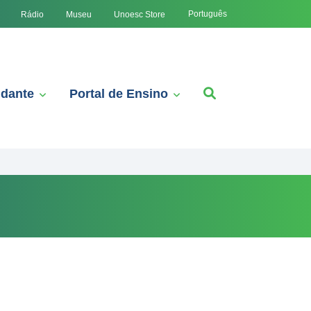
Português
Rádio
Museu
Unoesc Store
udante
Portal de Ensino