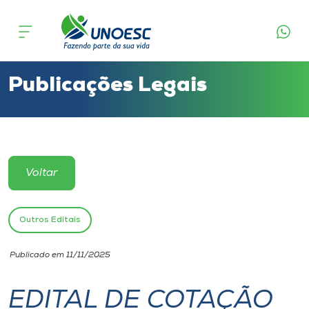
Cursos
Onde estamos
Publicações Legais
Pesquisa
Atendimento ao Estudante
Voltar
Portal de Ensino
Outros Editais
A
Publicado em 11/11/2025
Unoesc
EDITAL DE COTAÇÃO
Internacionalização