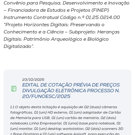
Museu
Convênio para Pesquisa, Desenvolvimento e Inovação
– Financiadora de Estudos e Projetos (FINEP)
Instrumento Contratual Código n.º 01.25.0214.00
Unoesc
“Projeto Horizontes Digitais: Preservando o
Store
Conhecimento e a Ciência – Subprojeto: Heranças
Digitais: Patrimônio Arqueológico e Biológico
Digitalizado”.
Selecione
o idioma
23/10/2025
EDITAL DE COTAÇÃO PRÉVIA DE PREÇOS
A+
DIVULGAÇÃO ELETRÔNICA PROCESSO N.
A-
20/FUNOESC/2025
1.1 O objeto desta licitação é aquisição de 02 (duas) câmeras
fotográficas, 01 (um) HD externo, 01 (um) adaptador de Cartão
de Memória para USB, 01 (um) cartão de memória, 02 (dois)
notebooks Linha Empresarial, 01 (uma) base para notebook, 01
(um) monitor, 01 (um) desktop workstation, 02 (dois) scanners 3D
+ Base Giratória e 01 (um) software Agisoft, para execução do