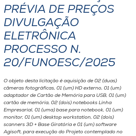
PRÉVIA DE PREÇOS
I.nova
DIVULGAÇÃO
Diplomados
ELETRÔNICA
PROCESSO N.
Cultura
20/FUNOESC/2025
CPA
O objeto desta licitação é aquisição de 02 (duas)
Biblioteca
câmeras fotográficas, 01 (um) HD externo, 01 (um)
adaptador de Cartão de Memória para USB, 01 (um)
Editora
cartão de memória, 02 (dois) notebooks Linha
Empresarial, 01 (uma) base para notebook, 01 (um)
monitor, 01 (um) desktop workstation, 02 (dois)
Rádio
scanners 3D + Base Giratória e 01 (um) software
Agisoft, para execução do Projeto contemplado no