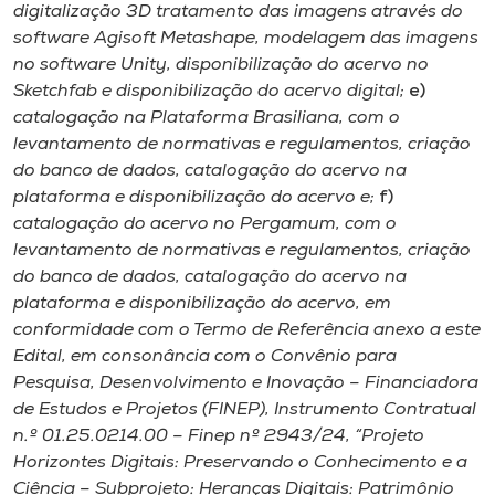
Museu
digitalização 3D tratamento das imagens através do
software Agisoft Metashape, modelagem das imagens
no software Unity, disponibilização do acervo no
Unoesc
Sketchfab e disponibilização do acervo digital;
e)
Store
catalogação na Plataforma Brasiliana, com o
levantamento de normativas e regulamentos, criação
do banco de dados, catalogação do acervo na
plataforma e disponibilização do acervo e;
f)
Selecione
catalogação do acervo no Pergamum, com o
o idioma
levantamento de normativas e regulamentos, criação
do banco de dados, catalogação do acervo na
plataforma e disponibilização do acervo, em
A+
conformidade com o Termo de Referência anexo a este
A-
Edital, em consonância com o Convênio para
Pesquisa, Desenvolvimento e Inovação – Financiadora
de Estudos e Projetos (FINEP), Instrumento Contratual
n.º 01.25.0214.00 – Finep nº 2943/24, “Projeto
Horizontes Digitais: Preservando o Conhecimento e a
Ciência – Subprojeto: Heranças Digitais: Patrimônio