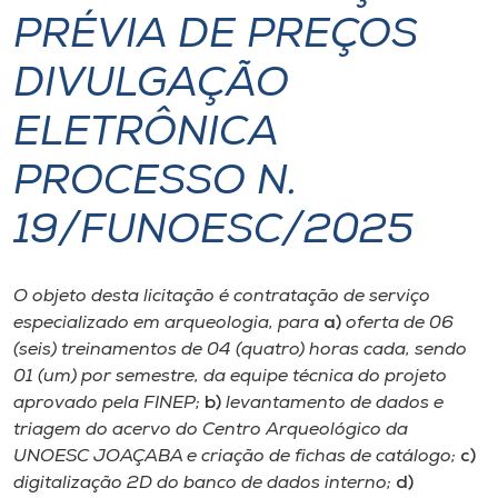
PRÉVIA DE PREÇOS
I.nova
DIVULGAÇÃO
Diplomados
ELETRÔNICA
PROCESSO N.
Cultura
19/FUNOESC/2025
CPA
O objeto desta licitação é contratação de serviço
Biblioteca
especializado em arqueologia, para
a)
oferta de 06
(seis) treinamentos de 04 (quatro) horas cada, sendo
Editora
01 (um) por semestre, da equipe técnica do projeto
aprovado pela FINEP;
b)
levantamento de dados e
triagem do acervo do Centro Arqueológico da
Rádio
UNOESC JOAÇABA e criação de fichas de catálogo;
c)
digitalização 2D do banco de dados interno;
d)