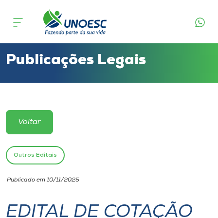
Cursos
Onde estamos
Publicações Legais
Pesquisa
Atendimento ao Estudante
Voltar
Portal de Ensino
Outros Editais
A
Publicado em 10/11/2025
Unoesc
EDITAL DE COTAÇÃO
Internacionalização