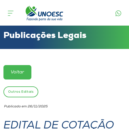
Cursos
Onde estamos
Publicações Legais
Pesquisa
Atendimento ao Estudante
Voltar
Portal de Ensino
Outros Editais
A
Publicado em 26/11/2025
Unoesc
EDITAL DE COTAÇÃO
Internacionalização