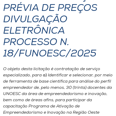
PRÉVIA DE PREÇOS
I.nova
DIVULGAÇÃO
Diplomados
ELETRÔNICA
PROCESSO N.
Cultura
18/FUNOESC/2025
CPA
O objeto desta licitação é contratação de serviço
Biblioteca
especializado, para
a)
Identificar e selecionar, por meio
de ferramenta de base científica para análise do perfil
Editora
empreendedor de, pelo menos, 30 (trinta) docentes da
UNOESC da área de empreendedorismo e inovação,
bem como de áreas afins, para participar da
Rádio
capacitação Programa de Ativação de
Empreendedorismo e Inovação na Região Oeste