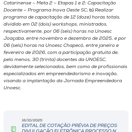
Museu
Catarinense – Meta 2 – Etapas 1 e 2: Capacitação
Docente – Programa Inova Oeste SC;
b)
Realizar
programa de capacitação de 12 (doze) horas totais,
Unoesc
dividido em 02 (dois) workshops, ministrados,
Store
respectivamente, por 06 (seis) horas na Unoesc
Joaçaba, entre novembro e dezembro de 2025, e por
06 (seis) horas na Unoesc Chapecó, entre janeiro e
fevereiro de 2026, com a participação gratuita de,
Selecione
pelo menos, 30 (trinta) docentes da UNOESC,
o idioma
devidamente selecionados, bem como de profissionais
especializados em empreendedorismo e inovação,
visando a implantação da Jornada Empreendedora
A+
Unoesc.
A-
16/10/2025
EDITAL DE COTAÇÃO PRÉVIA DE PREÇOS
DIVULGAÇÃO ELETRÔNICA PROCESSO N.