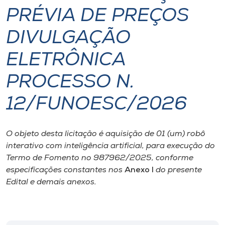
PRÉVIA DE PREÇOS
I.nova
DIVULGAÇÃO
Diplomados
ELETRÔNICA
PROCESSO N.
Cultura
12/FUNOESC/2026
CPA
O objeto desta licitação é aquisição de 01 (um) robô
Biblioteca
interativo com inteligência artificial, para execução do
Termo de Fomento no 987962/2025, conforme
Editora
especificações constantes nos
Anexo I
do presente
Edital e demais anexos.
Rádio