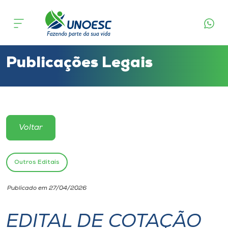
Cursos
Onde estamos
Publicações Legais
Pesquisa
Atendimento ao Estudante
Voltar
Portal de Ensino
Outros Editais
A
Publicado em 27/04/2026
Unoesc
EDITAL DE COTAÇÃO
Internacionalização