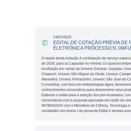
24/07/2025
EDITAL DE COTAÇÃO PRÉVIA DE
ELETRÔNICA PROCESSO N. 09/F
O objeto desta licitação é contratação de serviço especi
de 2026, para a) Capacitar no mínimo 15 (quinze) empr
incubação por campi da Unoesc (Unoesc Joaçaba; Unoe
Chapecó; Unoesc São Miguel do Oeste; Unoesc Campo
Maravilha; Unoesc Pinhalzinho; Unoesc São José do C
Concórdia), com foco em metodologias ágeis, fornecend
conhecimentos necessários para desenvolver seus proj
Elaborar o edital para a seleção dos pré-incubados, con
consonância com a proposta aprovada em razão da cel
967804/2024 com o Ministério da Ciência, Tecnologia e
constantes nos Anexo I do presente Edital e demais ane