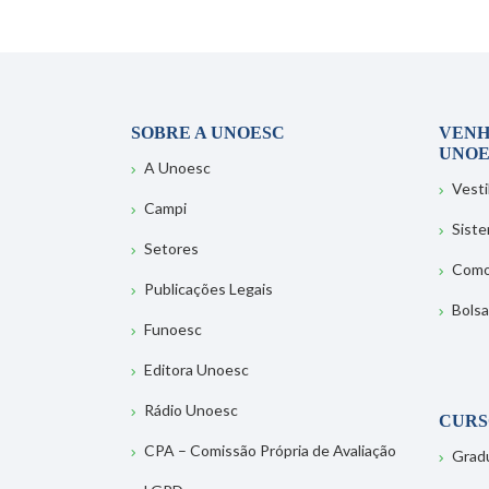
SOBRE A UNOESC
VENH
UNOE
A Unoesc
Vesti
Campi
Sist
Setores
Como
Publicações Legais
Bolsa
Funoesc
Editora Unoesc
Rádio Unoesc
CURS
CPA – Comissão Própria de Avaliação
Grad