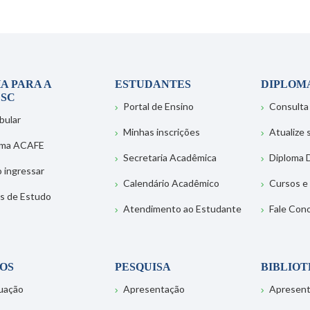
A PARA A
ESTUDANTES
DIPLOM
SC
Portal de Ensino
Consulta
bular
Minhas inscrições
Atualize
ema ACAFE
Secretaria Acadêmica
Diploma D
 ingressar
Calendário Acadêmico
Cursos e
s de Estudo
Atendimento ao Estudante
Fale Con
OS
PESQUISA
BIBLIO
uação
Apresentação
Apresen