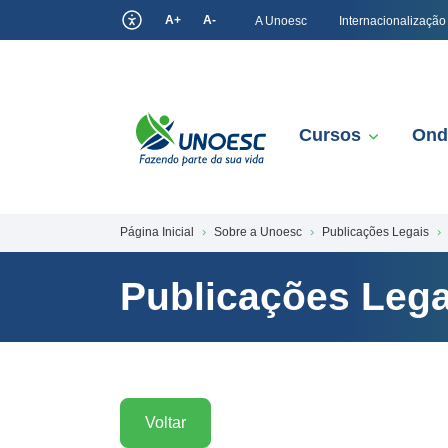
A+
A-
A Unoesc
Internacionalização
Cursos
Ond
Página Inicial
Sobre a Unoesc
Publicações Legais
Publicações Lega
Voltar