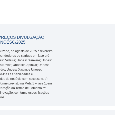
 PREÇOS DIVULGAÇÃO
UNOESC/2025
alizado, de agosto de 2025 a fevereiro
eendedores de startups em fase pré-
sc Videira; Unoesc Xanxerê; Unoesc
s Novos; Unoesc Capinzal; Unoesc
edro; Unoesc Xaxim; e Unoesc
o-lhes as habilidades e
etos de negócio com sucesso e; b)
forme previsto na Meta 1 – fase 1; em
ebração do Termo de Fomento nº
 Inovação, conforme especificações
xos.