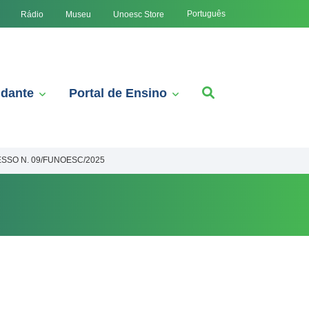
Português
Rádio
Museu
Unoesc Store
udante
Portal de Ensino
SSO N. 09/FUNOESC/2025