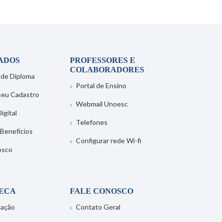
ADOS
PROFESSORES E
COLABORADORES
 de Diploma
Portal de Ensino
 seu Cadastro
Webmail Unoesc
igital
Telefones
 Benefícios
Configurar rede Wi-fi
osco
TECA
FALE CONOSCO
tação
Contato Geral