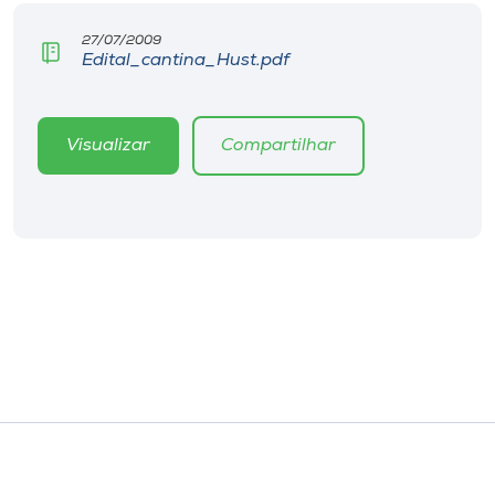
Museu
27/07/2009
Edital_cantina_Hust.pdf
Unoesc
Store
Visualizar
Compartilhar
Selecione
o idioma
A+
A-