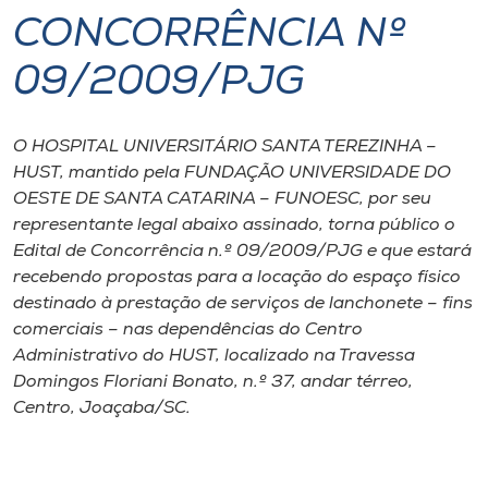
CONCORRÊNCIA Nº
I.nova
09/2009/PJG
Diplomados
O HOSPITAL UNIVERSITÁRIO SANTA TEREZINHA –
HUST, mantido pela FUNDAÇÃO UNIVERSIDADE DO
Cultura
OESTE DE SANTA CATARINA – FUNOESC, por seu
representante legal abaixo assinado, torna público o
CPA
Edital de Concorrência n.º 09/2009/PJG e que estará
recebendo propostas para a locação do espaço físico
destinado à prestação de serviços de lanchonete – fins
Biblioteca
comerciais – nas dependências do Centro
Administrativo do HUST, localizado na Travessa
Editora
Domingos Floriani Bonato, n.º 37, andar térreo,
Centro, Joaçaba/SC.
Rádio