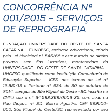
CONCORRÊNCIA Nº
I.nova
001/2015 – SERVIÇOS
Diplomados
DE REPROGRAFIA
Cultura
FUNDAÇÃO UNIVERSIDADE DO OESTE DE SANTA
CATARINA – FUNOESC,
entidade educacional, criada
CPA
pela Lei Municipal nº 545/68 e estruturada de direito
privado, sem fins lucrativos, mantenedora da
UNIVERSIDADE DO OESTE DE SANTA CATARINA –
Biblioteca
UNOESC, qualificada como Instituição Comunitária de
Educação Superior – ICES, nos termos da Lei nº
Editora
12.881/13 e Portaria nº 634, de 30 de outubro de
2014,
campus de São Miguel do Oeste –SC,
inscrita no
CNPJ sob o nº 84.592.369/0006-35, com sede na
Rádio
Rua Oiapoc, nº 211, Bairro Agostini, CEP 899000-
000, São Miguel do Oeste/SC, representada por seu