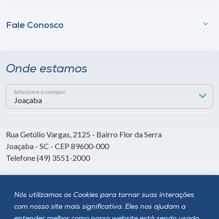
Fale Conosco
Onde estamos
Selecione o campus
Rua Getúlio Vargas, 2125 - Bairro Flor da Serra
Joaçaba - SC - CEP 89600-000
Telefone (49) 3551-2000
Siga a Unoesc
Nós utilizamos os Cookies para tornar suas interações
com nosso site mais significativa. Eles nos ajudam a
entender melhor como nosso website está sendo usado,