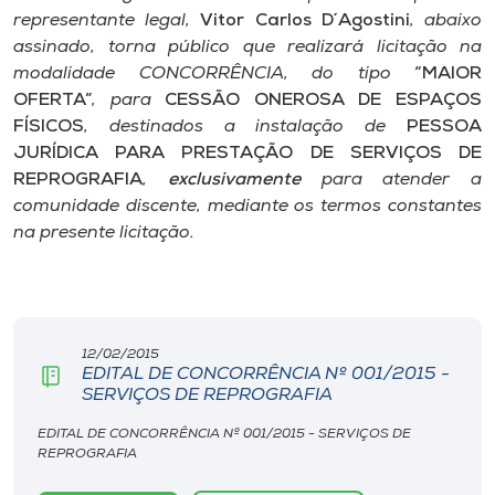
Museu
representante legal,
Vitor Carlos D´Agostini
, abaixo
assinado, torna público que realizará licitação na
modalidade CONCORRÊNCIA, do tipo
“MAIOR
Unoesc
OFERTA”
, para
CESSÃO ONEROSA DE ESPAÇOS
Store
FÍSICOS
, destinados a instalação de
PESSOA
JURÍDICA PARA PRESTAÇÃO DE SERVIÇOS DE
REPROGRAFIA
,
exclusivamente
para atender a
comunidade discente, mediante os termos constantes
Selecione
o idioma
na presente licitação.
A+
A-
12/02/2015
EDITAL DE CONCORRÊNCIA Nº 001/2015 -
SERVIÇOS DE REPROGRAFIA
EDITAL DE CONCORRÊNCIA Nº 001/2015 - SERVIÇOS DE
REPROGRAFIA