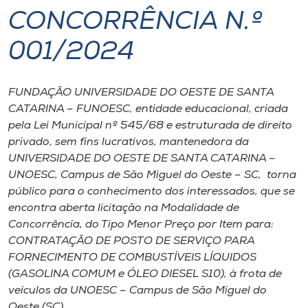
CONCORRÊNCIA N.º
I.nova
001/2024
Diplomados
FUNDAÇÃO UNIVERSIDADE DO OESTE DE SANTA
CATARINA – FUNOESC, entidade educacional, criada
Cultura
pela Lei Municipal nº 545/68 e estruturada de direito
privado, sem fins lucrativos, mantenedora da
CPA
UNIVERSIDADE DO OESTE DE SANTA CATARINA –
UNOESC, Campus de São Miguel do Oeste – SC, torna
público para o conhecimento dos interessados, que se
Biblioteca
encontra aberta licitação na Modalidade de
Concorrência, do Tipo Menor Preço por Item para:
Editora
CONTRATAÇÃO DE POSTO DE SERVIÇO PARA
FORNECIMENTO DE COMBUSTÍVEIS LÍQUIDOS
Rádio
(GASOLINA COMUM e ÓLEO DIESEL S10), à frota de
veículos da UNOESC – Campus de São Miguel do
Oeste (SC).