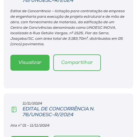
76/UNOESC-R/2024
Museu
Edital de Concorrência – licitação para contratação de empresa
de engenharia para execução de projeto estrutural e de mão de
Unoesc
obra, com fornecimento de materiais, da edificação de um
Centro de Convivências denominado como UNOESC INOVA,
Store
localizado à Rua Getúlio Vargas, nº 2125, Flor da Serra,
Joaçaba/SC, com área total de 3.183,70m², distribuídos em 05
(cinco) pavimentos.
Selecione
Visualizar
Compartilhar
o idioma
A+
A-
11/11/2024
EDITAL DE CONCORRÊNCIA N.
76/UNOESC-R/2024
Ata n° 01 - 11/11/2024