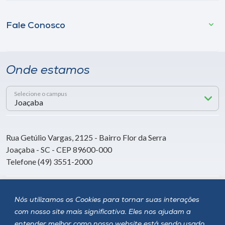
Fale Conosco
Onde estamos
Selecione o campus
Rua Getúlio Vargas, 2125 - Bairro Flor da Serra
Joaçaba - SC - CEP 89600-000
Telefone (49) 3551-2000
Siga a Unoesc
Nós utilizamos os Cookies para tornar suas interações
com nosso site mais significativa. Eles nos ajudam a
entender melhor como nosso website está sendo usado,