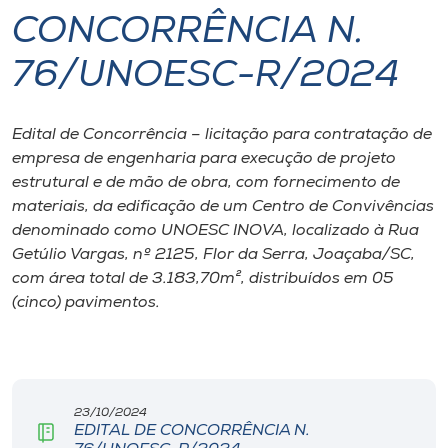
CONCORRÊNCIA N.
I.nova
76/UNOESC-R/2024
Diplomados
Edital de Concorrência – licitação para contratação de
empresa de engenharia para execução de projeto
Cultura
estrutural e de mão de obra, com fornecimento de
materiais, da edificação de um Centro de Convivências
CPA
denominado como UNOESC INOVA, localizado à Rua
Getúlio Vargas, nº 2125, Flor da Serra, Joaçaba/SC,
com área total de 3.183,70m², distribuídos em 05
Biblioteca
(cinco) pavimentos.
Editora
Rádio
23/10/2024
EDITAL DE CONCORRÊNCIA N.