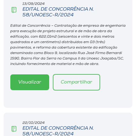
Museu
13/09/2024
EDITAL DE CONCORRÊNCIA N.
58/UNOESC-R/2024
Unoesc
Edital de Concorrência – Contratação de empresa de engenharia
Store
para execução de projeto estrutural e de mão de obra da
edificação, com 622,01m2 (seiscentos e vinte e dois metros
quadrados e um centímetro) distribuídos em 03 (três)
pavimentos, e reforma da cobertura existente da edificação
denominada como Bloco 9, localizado Rua José Firmo Bernardi
Selecione
1590, Bairro Flor da Serra no Campus II da Unoesc Joaçaba/SC,
o idioma
incluindo fornecimento de material e mão de obra.
Visualizar
Compartilhar
A+
A-
22/10/2024
EDITAL DE CONCORRÊNCIA N.
58/UNOESC-R/2024