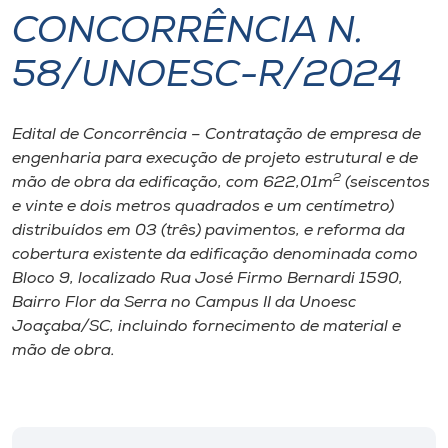
CONCORRÊNCIA N.
I.nova
58/UNOESC-R/2024
Diplomados
Edital de Concorrência – Contratação de empresa de
engenharia para execução de projeto estrutural e de
Cultura
2
mão de obra da edificação, com 622,01m
(seiscentos
e vinte e dois metros quadrados e um centímetro)
CPA
distribuídos em 03 (três) pavimentos, e reforma da
cobertura existente da edificação denominada como
Bloco 9, localizado Rua José Firmo Bernardi 1590,
Biblioteca
Bairro Flor da Serra no Campus II da Unoesc
Joaçaba/SC, incluindo fornecimento de material e
Editora
mão de obra.
Rádio