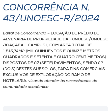
CONCORRÊNCIA N.
I.nova
43/UNOESC-R/2024
Diplomados
Edital de Concorrência –
LOCAÇÃO DE PRÉDIO DE
ALVENARIA DE PROPRIEDADE DA FUNOESC/UNOESC
Cultura
JOAÇABA – CAMPUS I, COM ÁREA TOTAL DE
1.515,74M2 (MIL QUINHENTOS E QUINZE METROS
CPA
QUADRADOS E SETENTA E QUATRO CENTÍMETROS)
DISPOSTOS DE 07 (SETE) PAVIMENTOS, SENDO 02
(DOIS) DESTES SUBSOLOS, PARA FINS COMERCIAIS
Biblioteca
EXCLUSIVOS DE EXPLORAÇÃO DO RAMO DE
HOTELARIA
, visando atender às necessidades da
Editora
comunidade acadêmica
Rádio