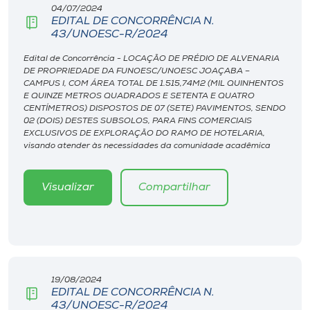
Museu
04/07/2024
EDITAL DE CONCORRÊNCIA N.
43/UNOESC-R/2024
Unoesc
Edital de Concorrência - LOCAÇÃO DE PRÉDIO DE ALVENARIA
Store
DE PROPRIEDADE DA FUNOESC/UNOESC JOAÇABA –
CAMPUS I, COM ÁREA TOTAL DE 1.515,74M2 (MIL QUINHENTOS
E QUINZE METROS QUADRADOS E SETENTA E QUATRO
CENTÍMETROS) DISPOSTOS DE 07 (SETE) PAVIMENTOS, SENDO
02 (DOIS) DESTES SUBSOLOS, PARA FINS COMERCIAIS
Selecione
EXCLUSIVOS DE EXPLORAÇÃO DO RAMO DE HOTELARIA,
o idioma
visando atender às necessidades da comunidade acadêmica
Visualizar
Compartilhar
A+
A-
19/08/2024
EDITAL DE CONCORRÊNCIA N.
43/UNOESC-R/2024