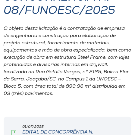
08/FUNOESC/2025
I.nova
O objeto desta licitação é a contratação de empresa
Diplomados
de engenharia e construção para elaboração de
projeto estrutural, fornecimento de materiais,
Cultura
equipamentos e mão de obra especializada, bem como
execução de obra em estrutura
Steel Frame
, com lajes
protendidas e divisórias internas em
drywall
,
CPA
localizada na Rua Getúlio Vargas, nº 2125, Bairro Flor
da Serra, Joaçaba/SC, no Campus 1 da UNOESC –
Biblioteca
Bloco 5, com área total de 899,96 m² distribuída em
03 (três) pavimentos.
Editora
Rádio
01/07/2025
EDITAL DE CONCORRÊNCIA N.