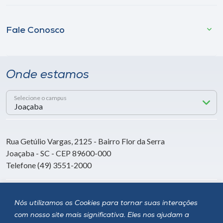
Fale Conosco
Onde estamos
Selecione o campus
Rua Getúlio Vargas, 2125 - Bairro Flor da Serra
Joaçaba - SC - CEP 89600-000
Telefone (49) 3551-2000
Siga a Unoesc
Nós utilizamos os Cookies para tornar suas interações
com nosso site mais significativa. Eles nos ajudam a