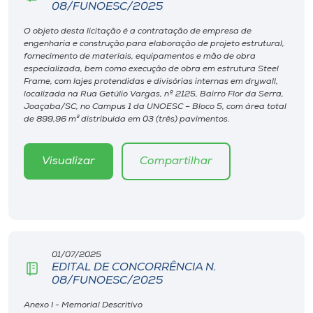
Museu
08/FUNOESC/2025
O objeto desta licitação é a contratação de empresa de
engenharia e construção para elaboração de projeto estrutural,
Unoesc
fornecimento de materiais, equipamentos e mão de obra
Store
especializada, bem como execução de obra em estrutura Steel
Frame, com lajes protendidas e divisórias internas em drywall,
localizada na Rua Getúlio Vargas, nº 2125, Bairro Flor da Serra,
Joaçaba/SC, no Campus 1 da UNOESC – Bloco 5, com área total
de 899,96 m² distribuída em 03 (três) pavimentos.
Selecione
o idioma
Visualizar
Compartilhar
A+
A-
01/07/2025
EDITAL DE CONCORRÊNCIA N.
08/FUNOESC/2025
Anexo I - Memorial Descritivo