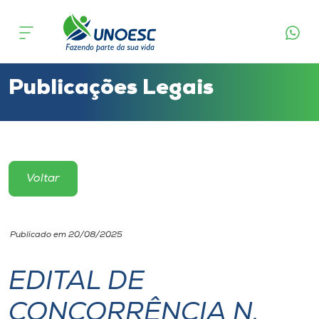
Cursos
Onde estamos
Publicações Legais
Pesquisa
Atendimento ao Estudante
Voltar
Portal de Ensino
Publicado em 20/08/2025
A
Unoesc
EDITAL DE
CONCORRÊNCIA N.
Internacionalização