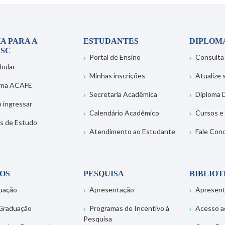
A PARA A
ESTUDANTES
DIPLOM
SC
Portal de Ensino
Consulta
bular
Minhas inscrições
Atualize
ema ACAFE
Secretaria Acadêmica
Diploma D
 ingressar
Calendário Acadêmico
Cursos e
s de Estudo
Atendimento ao Estudante
Fale Con
OS
PESQUISA
BIBLIO
uação
Apresentação
Apresen
Graduação
Programas de Incentivo à
Acesso a
Pesquisa