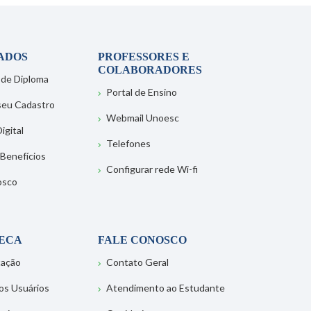
ADOS
PROFESSORES E
COLABORADORES
 de Diploma
Portal de Ensino
 seu Cadastro
Webmail Unoesc
igital
Telefones
 Benefícios
Configurar rede Wi-fi
osco
TECA
FALE CONOSCO
tação
Contato Geral
os Usuários
Atendimento ao Estudante