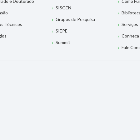
rado e Doutorado
Como Fu
SISGEN
nsão
Bibliotec
Grupos de Pesquisa
os Técnicos
Serviços
SIEPE
gios
Conheça 
Summit
Fale Con