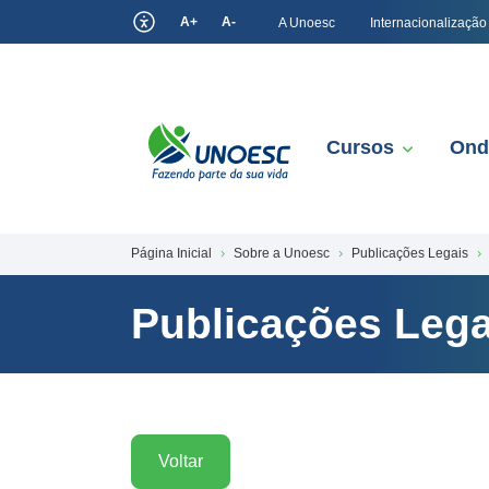
A+
A-
A Unoesc
Internacionalização
Cursos
Ond
Página Inicial
Sobre a Unoesc
Publicações Legais
Publicações Lega
Voltar