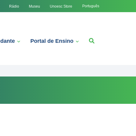
Português
Rádio
Museu
Unoesc Store
udante
Portal de Ensino