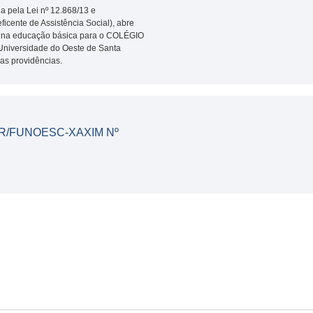
da pela Lei nº 12.868/13 e
icente de Assistência Social), abre
os na educação básica para o COLÉGIO
iversidade do Oeste de Santa
ras providências.
R/FUNOESC-XAXIM Nº