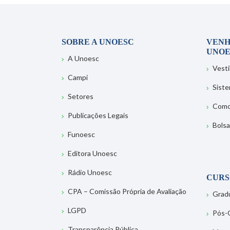
SOBRE A UNOESC
VENH
UNOE
A Unoesc
Vesti
Campi
Sist
Setores
Como
Publicações Legais
Bolsa
Funoesc
Editora Unoesc
Rádio Unoesc
CURS
CPA – Comissão Própria de Avaliação
Grad
LGPD
Pós-
Transparência Pública