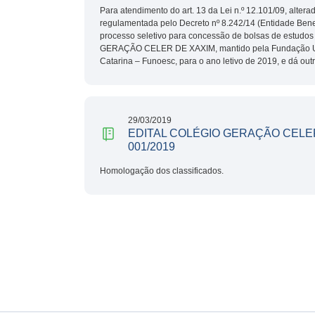
Para atendimento do art. 13 da Lei n.º 12.101/09, altera
regulamentada pelo Decreto nº 8.242/14 (Entidade Benef
processo seletivo para concessão de bolsas de estud
GERAÇÃO CELER DE XAXIM, mantido pela Fundação Un
Catarina – Funoesc, para o ano letivo de 2019, e dá out
29/03/2019
EDITAL COLÉGIO GERAÇÃO CELE
001/2019
Homologação dos classificados.