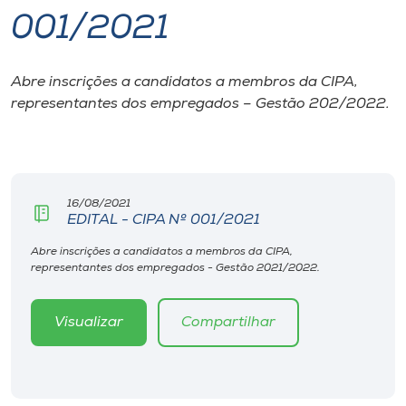
001/2021
I.nova
Abre inscrições a candidatos a membros da CIPA,
Diplomados
representantes dos empregados – Gestão 202/2022.
Cultura
CPA
16/08/2021
EDITAL - CIPA Nº 001/2021
Biblioteca
Abre inscrições a candidatos a membros da CIPA,
representantes dos empregados - Gestão 2021/2022.
Editora
Visualizar
Compartilhar
Rádio