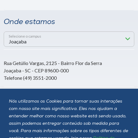
Onde estamos
Selecione o campus
Rua Getúlio Vargas, 2125 - Bairro Flor da Serra
Joaçaba - SC - CEP 89600-000
Telefone (49) 3551-2000
Siga a Unoesc
Nós utilizamos os Cookies para tornar suas interações
com nosso site mais significativa. Eles nos ajudam a
entender melhor como nosso website está sendo usado,
assim podemos entregar conteúdo sob medida para
você. Para mais informações sobre os tipos diferentes de