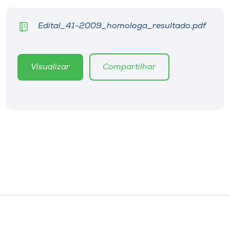
Museu
Edital_41-2009_homologa_resultado.pdf
Unoesc
Store
Visualizar
Compartilhar
Selecione
o idioma
A+
A-