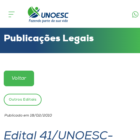
Cursos
Onde estamos
Publicações Legais
Pesquisa
Atendimento ao Estudante
Voltar
Portal de Ensino
Outros Editais
A
Publicado em 18/02/2010
Unoesc
Edital 41/UNOESC-
Internacionalização