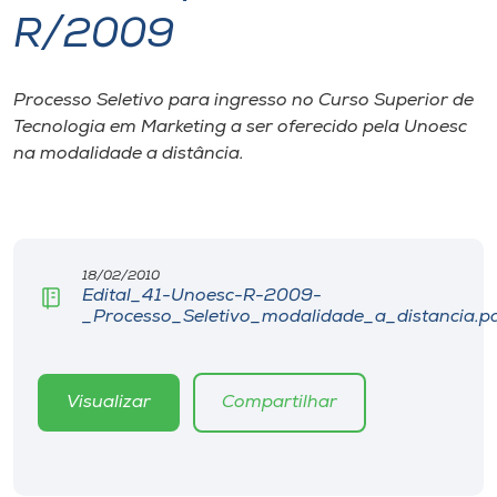
R/2009
I.nova
Processo Seletivo para ingresso no Curso Superior de
Diplomados
Tecnologia em Marketing a ser oferecido pela Unoesc
na modalidade a distância.
Cultura
CPA
18/02/2010
Edital_41-Unoesc-R-2009-
Biblioteca
_Processo_Seletivo_modalidade_a_distancia.p
Editora
Visualizar
Compartilhar
Rádio