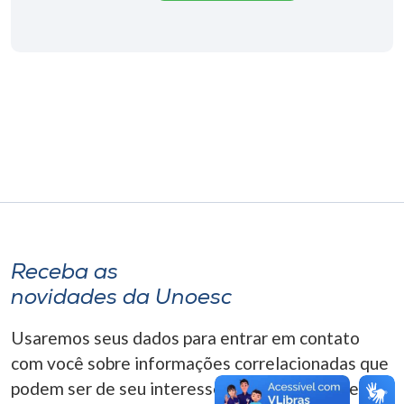
Museu
Unoesc
Store
Selecione
o idioma
A+
Receba as
A-
novidades da Unoesc
Usaremos seus dados para entrar em contato
com você sobre informações correlacionadas que
podem ser de seu interesse. Você pode cancelar o