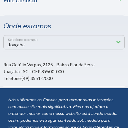
Fale Conosco
Onde estamos
Selecione o campus
Rua Getúlio Vargas, 2125 - Bairro Flor da Serra
Joaçaba - SC - CEP 89600-000
Telefone (49) 3551-2000
Siga a Unoesc
Nós utilizamos os Cookies para tornar suas interações
com nosso site mais significativa. Eles nos ajudam a
entender melhor como nosso website está sendo usado,
assim podemos entregar conteúdo sob medida para
você. Para mais informações sobre os tipos diferentes de