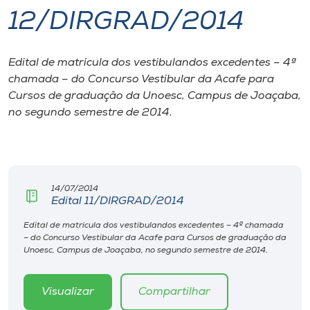
12/DIRGRAD/2014
I.nova
Edital de matrícula dos vestibulandos excedentes – 4ª
Diplomados
chamada – do Concurso Vestibular da Acafe para
Cursos de graduação da Unoesc, Campus de Joaçaba,
Cultura
no segundo semestre de 2014.
CPA
14/07/2014
Biblioteca
Edital 11/DIRGRAD/2014
Edital de matrícula dos vestibulandos excedentes – 4ª chamada
Editora
– do Concurso Vestibular da Acafe para Cursos de graduação da
Unoesc, Campus de Joaçaba, no segundo semestre de 2014.
Rádio
Visualizar
Compartilhar