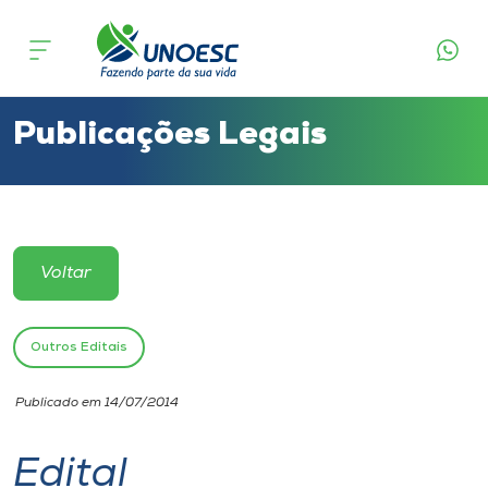
Cursos
Onde estamos
Publicações Legais
Pesquisa
Atendimento ao Estudante
Voltar
Portal de Ensino
Outros Editais
A
Publicado em 14/07/2014
Unoesc
Edital
Internacionalização