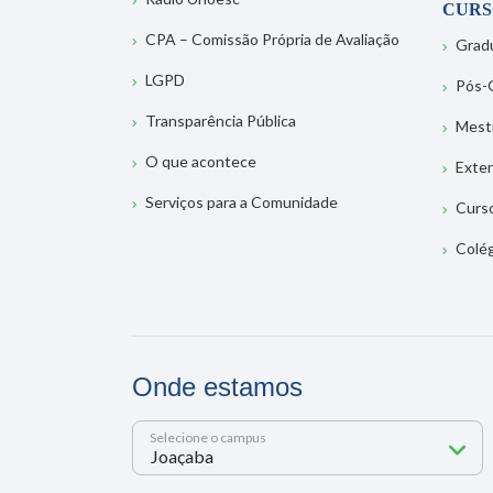
CURS
CPA – Comissão Própria de Avaliação
Grad
LGPD
Pós-
Transparência Pública
Mest
O que acontece
Exte
Serviços para a Comunidade
Curs
Colé
Onde estamos
Selecione o campus