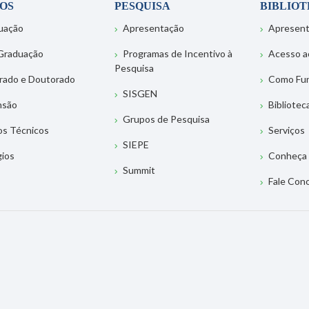
OS
PESQUISA
BIBLIO
uação
Apresentação
Apresen
Graduação
Programas de Incentivo à
Acesso a
Pesquisa
rado e Doutorado
Como Fu
SISGEN
nsão
Bibliotec
Grupos de Pesquisa
os Técnicos
Serviços
SIEPE
gios
Conheça 
Summit
Fale Con