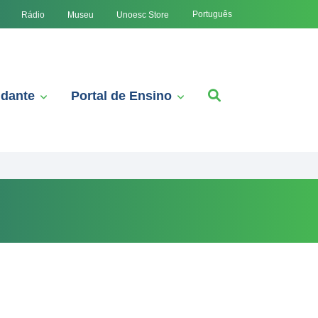
Português
Rádio
Museu
Unoesc Store
udante
Portal de Ensino