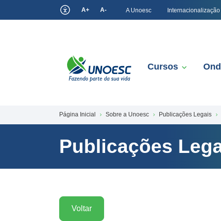
A+
A-
A Unoesc
Internacionalização
Cursos
Ond
Página Inicial
Sobre a Unoesc
Publicações Legais
Publicações Lega
Voltar