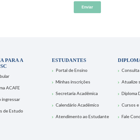
A PARA A
ESTUDANTES
DIPLOM
SC
Portal de Ensino
Consulta
bular
Minhas inscrições
Atualize
ema ACAFE
Secretaria Acadêmica
Diploma D
 ingressar
Calendário Acadêmico
Cursos e
s de Estudo
Atendimento ao Estudante
Fale Con