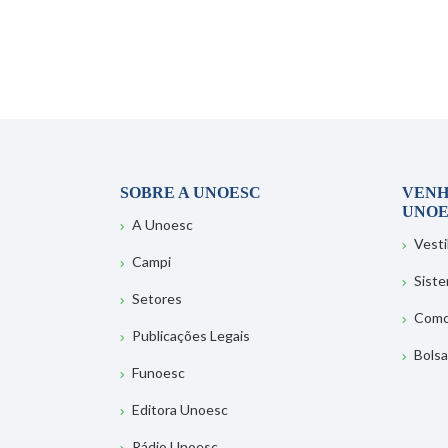
SOBRE A UNOESC
VENH
UNOE
A Unoesc
Vesti
Campi
Sist
Setores
Como
Publicações Legais
Bolsa
Funoesc
Editora Unoesc
Rádio Unoesc