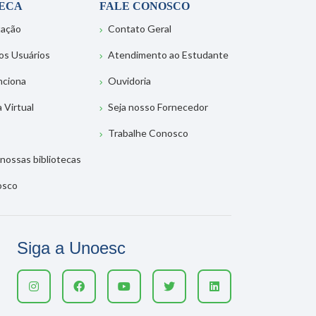
TECA
FALE CONOSCO
tação
Contato Geral
os Usuários
Atendimento ao Estudante
nciona
Ouvidoria
a Virtual
Seja nosso Fornecedor
Trabalhe Conosco
nossas bibliotecas
osco
Siga a Unoesc