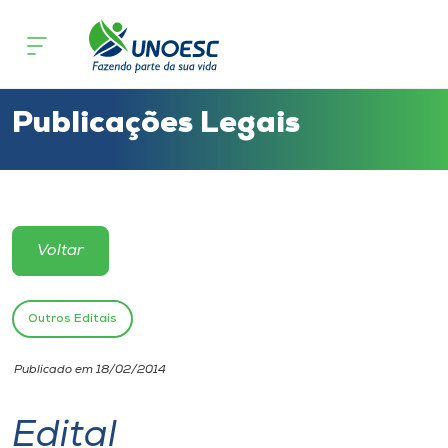
Cursos
Onde estamos
Publicações Legais
Pesquisa
Atendimento ao Estudante
Voltar
Portal de Ensino
Outros Editais
A
Publicado em 18/02/2014
Unoesc
Edital
Internacionalização