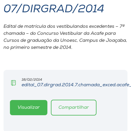
07/DIRGRAD/2014
I.nova
Edital de matrícula dos vestibulandos excedentes – 7ª
Diplomados
chamada – do Concurso Vestibular da Acafe para
Cursos de graduação da Unoesc, Campus de Joaçaba,
Cultura
no primeiro semestre de 2014.
CPA
18/02/2014
Biblioteca
edital_07.dirgrad.2014.7.chamada_exced.acafe_
Editora
Visualizar
Compartilhar
Rádio