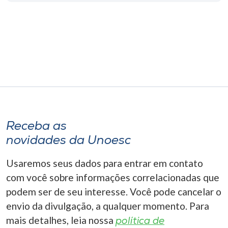
Museu
Unoesc
Store
Selecione
o idioma
Receba as
novidades da Unoesc
A+
Usaremos seus dados para entrar em contato
A-
com você sobre informações correlacionadas que
podem ser de seu interesse. Você pode cancelar o
envio da divulgação, a qualquer momento. Para
mais detalhes, leia nossa
política de