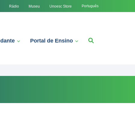
Português
Rádio
Museu
Unoesc Store
udante
Portal de Ensino