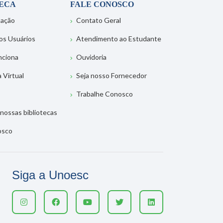
TECA
FALE CONOSCO
tação
Contato Geral
os Usuários
Atendimento ao Estudante
nciona
Ouvidoria
a Virtual
Seja nosso Fornecedor
Trabalhe Conosco
nossas bibliotecas
osco
Siga a Unoesc