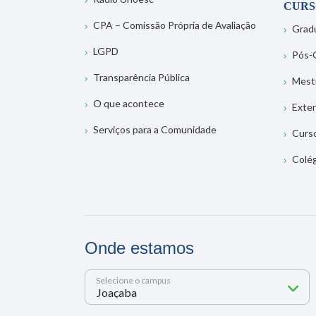
CURS
CPA – Comissão Própria de Avaliação
Grad
LGPD
Pós-
Transparência Pública
Mest
O que acontece
Exte
Serviços para a Comunidade
Curs
Colé
Onde estamos
Selecione o campus