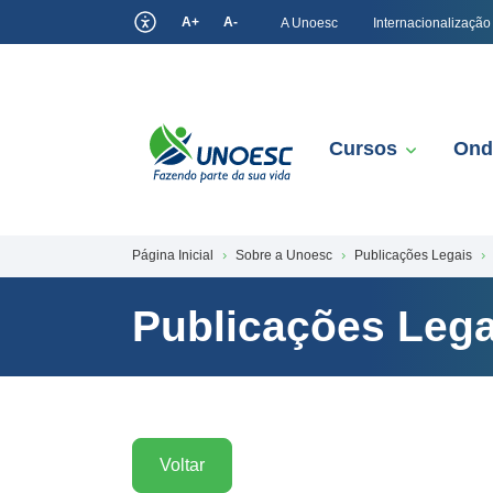
A+
A-
A Unoesc
Internacionalização
Cursos
Ond
Página Inicial
Sobre a Unoesc
Publicações Legais
Publicações Lega
Voltar