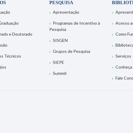
OS
PESQUISA
BIBLIO
uação
Apresentação
Apresen
Graduação
Programas de Incentivo à
Acesso a
Pesquisa
rado e Doutorado
Como Fu
SISGEN
nsão
Bibliotec
Grupos de Pesquisa
os Técnicos
Serviços
SIEPE
gios
Conheça 
Summit
Fale Con