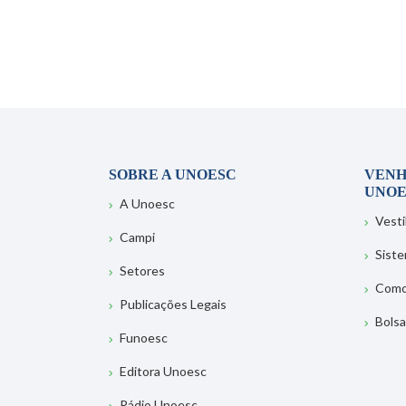
SOBRE A UNOESC
VENH
UNOE
A Unoesc
Vesti
Campi
Sist
Setores
Como
Publicações Legais
Bolsa
Funoesc
Editora Unoesc
Rádio Unoesc