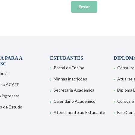
A PARA A
ESTUDANTES
DIPLOM
SC
Portal de Ensino
Consulta
bular
Minhas inscrições
Atualize
ema ACAFE
Secretaria Acadêmica
Diploma D
 ingressar
Calendário Acadêmico
Cursos e
s de Estudo
Atendimento ao Estudante
Fale Con