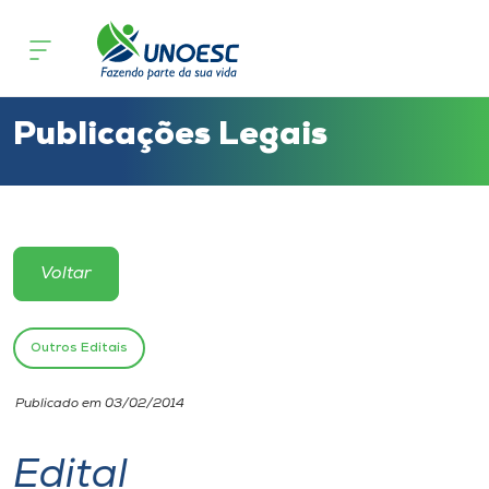
Cursos
Onde estamos
Publicações Legais
Pesquisa
Atendimento ao Estudante
Voltar
Portal de Ensino
Outros Editais
A
Publicado em 03/02/2014
Unoesc
Edital
Internacionalização