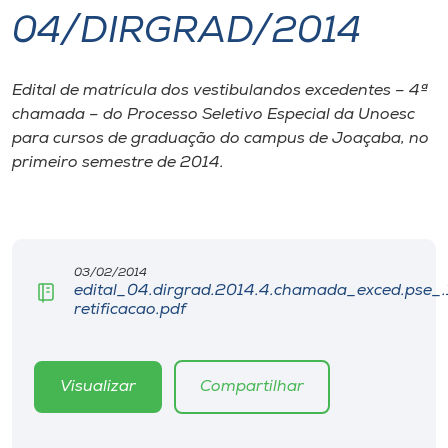
04/DIRGRAD/2014
I.nova
Edital de matrícula dos vestibulandos excedentes – 4ª
Diplomados
chamada – do Processo Seletivo Especial da Unoesc
para cursos de graduação do campus de Joaçaba, no
Cultura
primeiro semestre de 2014.
CPA
03/02/2014
Biblioteca
edital_04.dirgrad.2014.4.chamada_exced.pse_.
retificacao.pdf
Editora
Visualizar
Compartilhar
Rádio