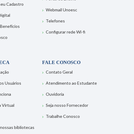
 seu Cadastro
Webmail Unoesc
igital
Telefones
 Benefícios
Configurar rede Wi-fi
osco
TECA
FALE CONOSCO
tação
Contato Geral
os Usuários
Atendimento ao Estudante
nciona
Ouvidoria
a Virtual
Seja nosso Fornecedor
Trabalhe Conosco
nossas bibliotecas