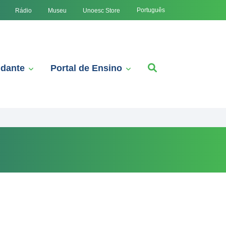
Português
Rádio
Museu
Unoesc Store
udante
Portal de Ensino