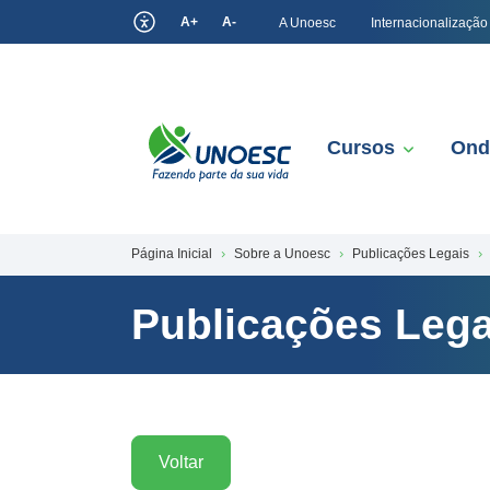
A+
A-
A Unoesc
Internacionalização
Cursos
Ond
Página Inicial
Sobre a Unoesc
Publicações Legais
Publicações Lega
Voltar