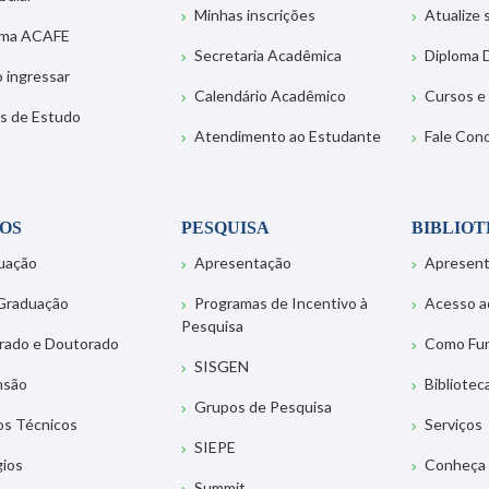
Minhas inscrições
Atualize
ema ACAFE
Secretaria Acadêmica
Diploma D
 ingressar
Calendário Acadêmico
Cursos e
s de Estudo
Atendimento ao Estudante
Fale Con
OS
PESQUISA
BIBLIO
uação
Apresentação
Apresen
Graduação
Programas de Incentivo à
Acesso a
Pesquisa
rado e Doutorado
Como Fu
SISGEN
nsão
Bibliotec
Grupos de Pesquisa
os Técnicos
Serviços
SIEPE
gios
Conheça 
Summit