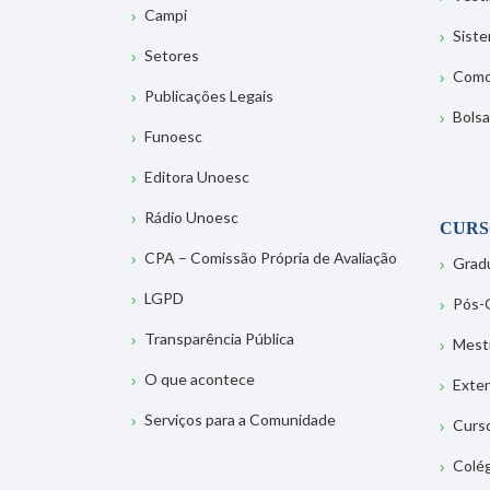
Campi
Sist
Setores
Como
Publicações Legais
Bolsa
Funoesc
Editora Unoesc
Rádio Unoesc
CURS
CPA – Comissão Própria de Avaliação
Grad
LGPD
Pós-
Transparência Pública
Mest
O que acontece
Exte
Serviços para a Comunidade
Curs
Colé