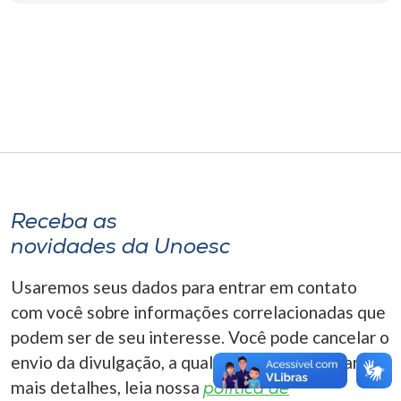
Museu
Unoesc
Store
Selecione
o idioma
Receba as
novidades da Unoesc
A+
Usaremos seus dados para entrar em contato
A-
com você sobre informações correlacionadas que
podem ser de seu interesse. Você pode cancelar o
envio da divulgação, a qualquer momento. Para
mais detalhes, leia nossa
política de