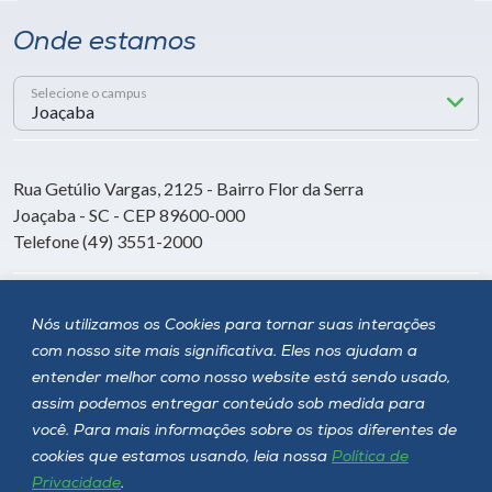
Onde estamos
Selecione o campus
Rua Getúlio Vargas, 2125 - Bairro Flor da Serra
Joaçaba - SC - CEP 89600-000
Telefone (49) 3551-2000
Siga a Unoesc
Nós utilizamos os Cookies para tornar suas interações
com nosso site mais significativa. Eles nos ajudam a
entender melhor como nosso website está sendo usado,
assim podemos entregar conteúdo sob medida para
você. Para mais informações sobre os tipos diferentes de
cookies que estamos usando, leia nossa
Política de
Privacidade
.