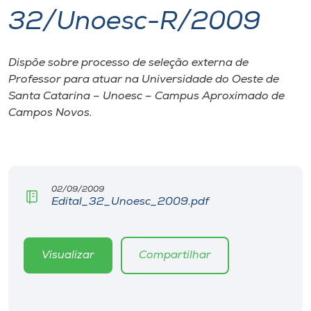
32/Unoesc-R/2009
I.nova
Dispõe sobre processo de seleção externa de
Diplomados
Professor para atuar na Universidade do Oeste de
Santa Catarina – Unoesc – Campus Aproximado de
Cultura
Campos Novos.
CPA
02/09/2009
Biblioteca
Edital_32_Unoesc_2009.pdf
Editora
Visualizar
Compartilhar
Rádio