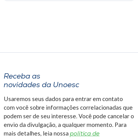
Museu
Unoesc
Store
Selecione
o idioma
Receba as
novidades da Unoesc
A+
Usaremos seus dados para entrar em contato
A-
com você sobre informações correlacionadas que
podem ser de seu interesse. Você pode cancelar o
envio da divulgação, a qualquer momento. Para
mais detalhes, leia nossa
política de