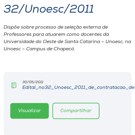
32/Unoesc/2011
I.nova
Dispõe sobre processo de seleção externa de
Diplomados
Professores para atuarem como docentes da
Universidade do Oeste de Santa Catarina – Unoesc, na
Cultura
Unoesc – Campus de Chapecó.
CPA
30/05/2011
Biblioteca
Edital_no32_Unoesc_2011_de_contratacao_de_
Editora
Visualizar
Compartilhar
Rádio