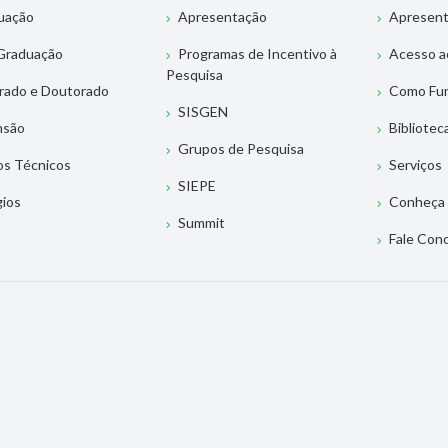
uação
Apresentação
Apresen
Graduação
Programas de Incentivo à
Acesso a
Pesquisa
rado e Doutorado
Como Fu
SISGEN
nsão
Bibliotec
Grupos de Pesquisa
os Técnicos
Serviços
SIEPE
gios
Conheça 
Summit
Fale Con