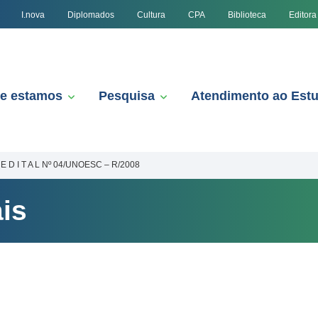
I.nova
Diplomados
Cultura
CPA
Biblioteca
Editora
e estamos
Pesquisa
Atendimento ao Est
E D I T A L Nº 04/UNOESC – R/2008
is