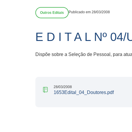
Publicado em 28/03/2008
Outros Editais
E D I T A L Nº 0
Dispõe sobre a Seleção de Pessoal, para at
28/03/2008
1653Edital_04_Doutores.pdf