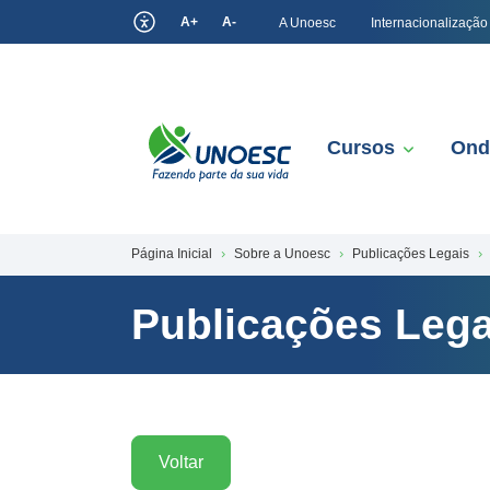
A+
A-
A Unoesc
Internacionalização
Cursos
Ond
Página Inicial
Sobre a Unoesc
Publicações Legais
Publicações Lega
Voltar