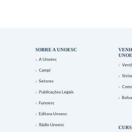
SOBRE A UNOESC
VENH
UNOE
A Unoesc
Vesti
Campi
Sist
Setores
Como
Publicações Legais
Bolsa
Funoesc
Editora Unoesc
Rádio Unoesc
CURS