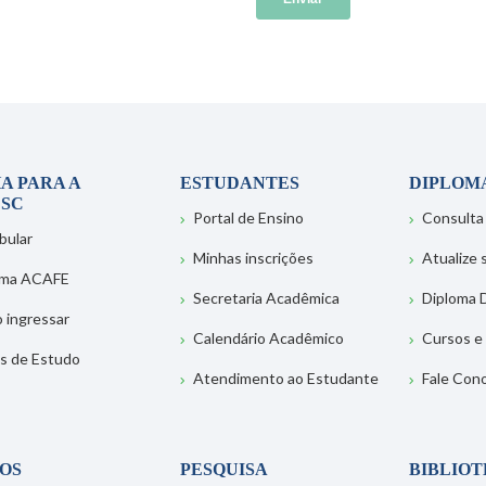
A PARA A
ESTUDANTES
DIPLOM
SC
Portal de Ensino
Consulta
bular
Minhas inscrições
Atualize
ema ACAFE
Secretaria Acadêmica
Diploma D
 ingressar
Calendário Acadêmico
Cursos e
s de Estudo
Atendimento ao Estudante
Fale Con
OS
PESQUISA
BIBLIO