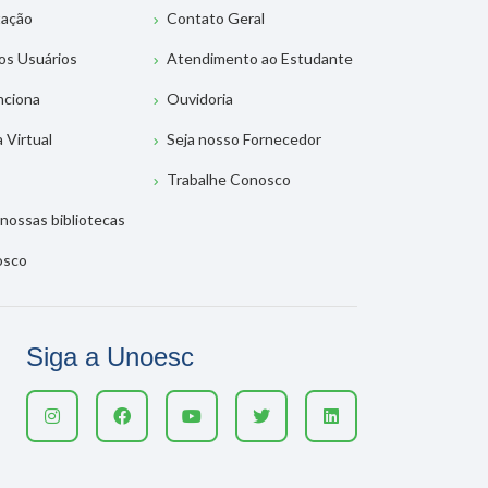
tação
Contato Geral
os Usuários
Atendimento ao Estudante
nciona
Ouvidoria
a Virtual
Seja nosso Fornecedor
Trabalhe Conosco
nossas bibliotecas
osco
Siga a Unoesc