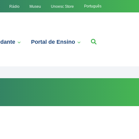
Português
Rádio
Museu
Unoesc Store
udante
Portal de Ensino