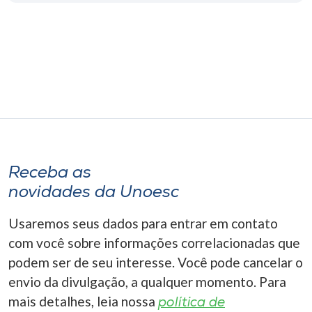
Museu
Unoesc
Store
Selecione
o idioma
Receba as
novidades da Unoesc
A+
Usaremos seus dados para entrar em contato
A-
com você sobre informações correlacionadas que
podem ser de seu interesse. Você pode cancelar o
envio da divulgação, a qualquer momento. Para
mais detalhes, leia nossa
política de