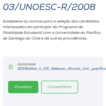
03/UNOESC-R/2008
I.nova
Estabelece as normas para a seleção dos candidatos
Diplomados
interessados em participar do Programa de
Mobilidade Estudantil com a Universidade do Pacífico,
Cultura
de Santiago do Chile e dá outras providências.
CPA
03/03/2008
Biblioteca
1631Edital_n_03_Selecao_Alunos_Uni._pacifico
Editora
Visualizar
Compartilhar
Rádio