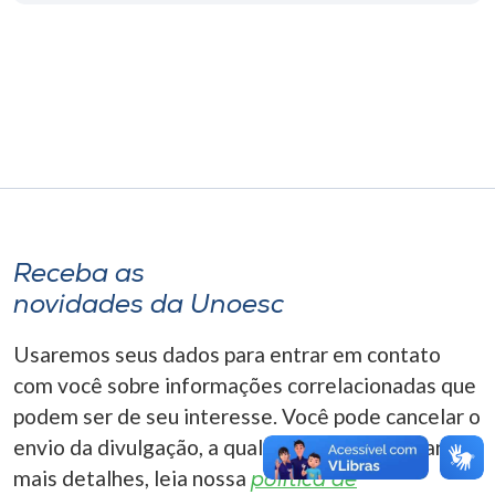
Museu
Unoesc
Store
Selecione
o idioma
Receba as
novidades da Unoesc
A+
Usaremos seus dados para entrar em contato
A-
com você sobre informações correlacionadas que
podem ser de seu interesse. Você pode cancelar o
envio da divulgação, a qualquer momento. Para
mais detalhes, leia nossa
política de