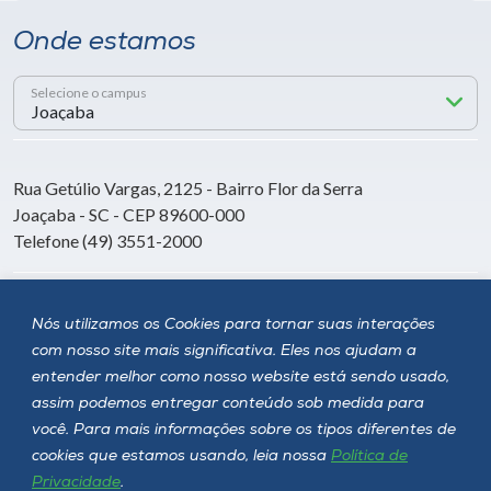
Onde estamos
Selecione o campus
Rua Getúlio Vargas, 2125 - Bairro Flor da Serra
Joaçaba - SC - CEP 89600-000
Telefone (49) 3551-2000
Siga a Unoesc
Nós utilizamos os Cookies para tornar suas interações
com nosso site mais significativa. Eles nos ajudam a
entender melhor como nosso website está sendo usado,
assim podemos entregar conteúdo sob medida para
você. Para mais informações sobre os tipos diferentes de
cookies que estamos usando, leia nossa
Política de
Privacidade
.