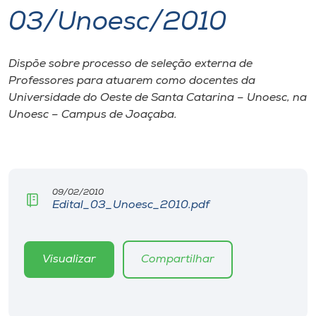
03/Unoesc/2010
I.nova
Dispõe sobre processo de seleção externa de
Diplomados
Professores para atuarem como docentes da
Universidade do Oeste de Santa Catarina – Unoesc, na
Cultura
Unoesc – Campus de Joaçaba.
CPA
09/02/2010
Biblioteca
Edital_03_Unoesc_2010.pdf
Editora
Visualizar
Compartilhar
Rádio