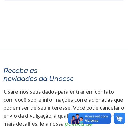
Museu
Unoesc
Store
Selecione
o idioma
Receba as
novidades da Unoesc
A+
Usaremos seus dados para entrar em contato
A-
com você sobre informações correlacionadas que
podem ser de seu interesse. Você pode cancelar o
envio da divulgação, a qualquer momento. Para
mais detalhes, leia nossa
política de