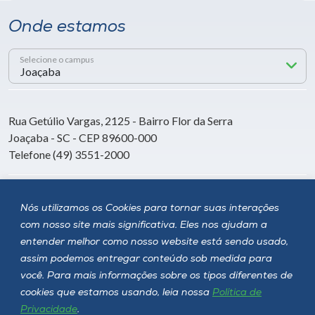
Onde estamos
Selecione o campus
Rua Getúlio Vargas, 2125 - Bairro Flor da Serra
Joaçaba - SC - CEP 89600-000
Telefone (49) 3551-2000
Siga a Unoesc
Nós utilizamos os Cookies para tornar suas interações
com nosso site mais significativa. Eles nos ajudam a
entender melhor como nosso website está sendo usado,
assim podemos entregar conteúdo sob medida para
você. Para mais informações sobre os tipos diferentes de
cookies que estamos usando, leia nossa
Política de
Privacidade
.