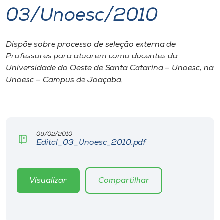
03/Unoesc/2010
I.nova
Dispõe sobre processo de seleção externa de
Diplomados
Professores para atuarem como docentes da
Universidade do Oeste de Santa Catarina – Unoesc, na
Cultura
Unoesc – Campus de Joaçaba.
CPA
09/02/2010
Biblioteca
Edital_03_Unoesc_2010.pdf
Editora
Visualizar
Compartilhar
Rádio