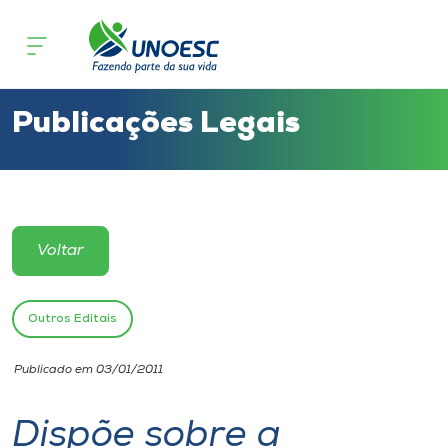
Cursos
Onde estamos
Publicações Legais
Pesquisa
Atendimento ao Estudante
Voltar
Portal de Ensino
Outros Editais
A
Publicado em 03/01/2011
Unoesc
Dispõe sobre a
Internacionalização