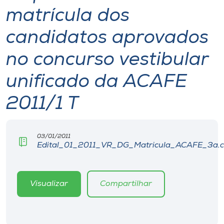
matrícula dos
I.nova
candidatos aprovados
Diplomados
no concurso vestibular
unificado da ACAFE
Cultura
2011/1 T
CPA
03/01/2011
Biblioteca
Edital_01_2011_VR_DG_Matricula_ACAFE_3a.
Editora
Visualizar
Compartilhar
Rádio