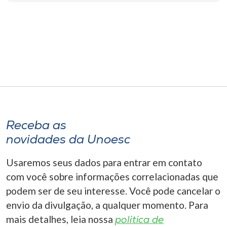
Museu
Unoesc
Store
Selecione
o idioma
Receba as
novidades da Unoesc
A+
Usaremos seus dados para entrar em contato
A-
com você sobre informações correlacionadas que
podem ser de seu interesse. Você pode cancelar o
envio da divulgação, a qualquer momento. Para
mais detalhes, leia nossa
política de