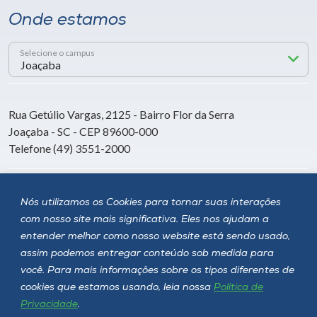
Onde estamos
Selecione o campus
Rua Getúlio Vargas, 2125 - Bairro Flor da Serra
Joaçaba - SC - CEP 89600-000
Telefone (49) 3551-2000
Siga a Unoesc
Nós utilizamos os Cookies para tornar suas interações
com nosso site mais significativa. Eles nos ajudam a
entender melhor como nosso website está sendo usado,
assim podemos entregar conteúdo sob medida para
você. Para mais informações sobre os tipos diferentes de
cookies que estamos usando, leia nossa
Política de
Privacidade
.