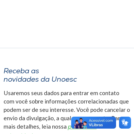
Museu
Unoesc
Store
Selecione
o idioma
Receba as
novidades da Unoesc
A+
Usaremos seus dados para entrar em contato
A-
com você sobre informações correlacionadas que
podem ser de seu interesse. Você pode cancelar o
envio da divulgação, a qualquer momento. Para
mais detalhes, leia nossa
política de