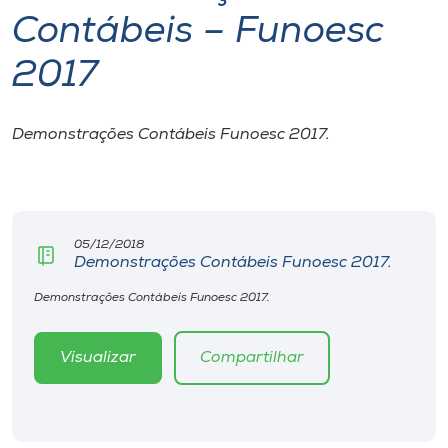
Contábeis – Funoesc
I.nova
2017
Diplomados
Demonstrações Contábeis Funoesc 2017.
Cultura
CPA
05/12/2018
Demonstrações Contábeis Funoesc 2017.
Biblioteca
Demonstrações Contábeis Funoesc 2017.
Editora
Visualizar
Compartilhar
Rádio