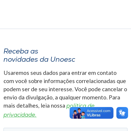
Museu
Unoesc
Store
Receba as
Selecione
novidades da Unoesc
o idioma
Usaremos seus dados para entrar em contato
com você sobre informações correlacionadas que
A+
podem ser de seu interesse. Você pode cancelar o
A-
envio da divulgação, a qualquer momento. Para
mais detalhes, leia nossa
política de
privacidade.