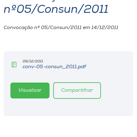
nº05/Consun/2011
I.nova
Convocação nº 05/Consun/2011 em 14/12/2011
Diplomados
Cultura
09/12/2011
conv-05-consun_2011.pdf
CPA
Biblioteca
Visualizar
Compartilhar
Editora
Rádio