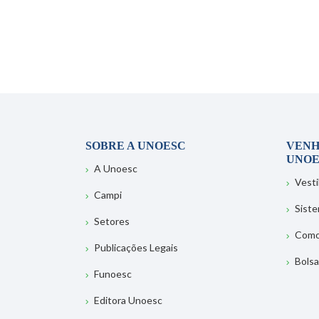
SOBRE A UNOESC
VENH
UNOE
A Unoesc
Vesti
Campi
Sist
Setores
Como
Publicações Legais
Bolsa
Funoesc
Editora Unoesc