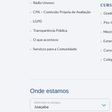
Rádio Unoesc
CURS
CPA – Comissão Própria de Avaliação
Grad
LGPD
Pós-
Transparência Pública
Mest
O que acontece
Exte
Serviços para a Comunidade
Curs
Colé
Onde estamos
Selecione o campus