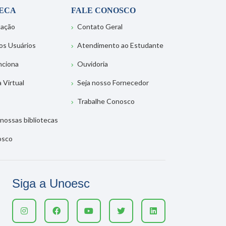
TECA
FALE CONOSCO
tação
Contato Geral
os Usuários
Atendimento ao Estudante
nciona
Ouvidoria
a Virtual
Seja nosso Fornecedor
Trabalhe Conosco
nossas bibliotecas
osco
Siga a Unoesc