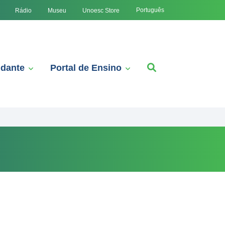
Português
Rádio
Museu
Unoesc Store
udante
Portal de Ensino