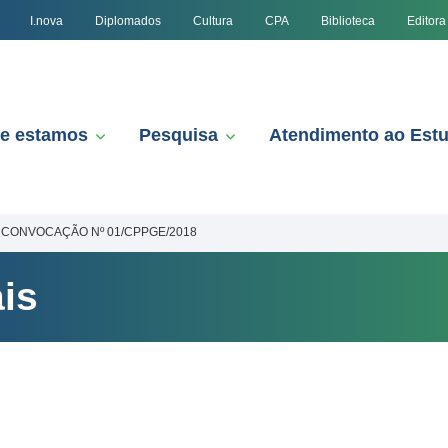
I.nova
Diplomados
Cultura
CPA
Biblioteca
Editora
e estamos
Pesquisa
Atendimento ao Est
CONVOCAÇÃO Nº 01/CPPGE/2018
is