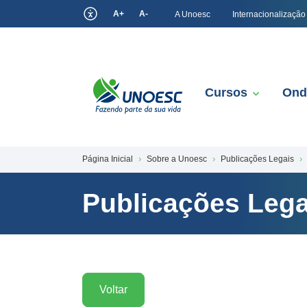
A+
A-
A Unoesc
Internacionalização
Cursos
Ond
Página Inicial
Sobre a Unoesc
Publicações Legais
Publicações Lega
Voltar