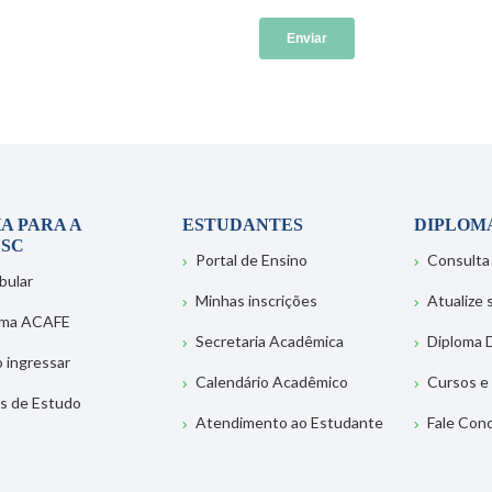
A PARA A
ESTUDANTES
DIPLOM
SC
Portal de Ensino
Consulta
bular
Minhas inscrições
Atualize
ema ACAFE
Secretaria Acadêmica
Diploma D
 ingressar
Calendário Acadêmico
Cursos e
s de Estudo
Atendimento ao Estudante
Fale Con