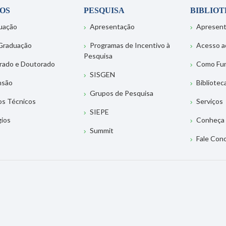
OS
PESQUISA
BIBLIO
uação
Apresentação
Apresen
Graduação
Programas de Incentivo à
Acesso a
Pesquisa
rado e Doutorado
Como Fu
SISGEN
nsão
Bibliotec
Grupos de Pesquisa
os Técnicos
Serviços
SIEPE
gios
Conheça 
Summit
Fale Con